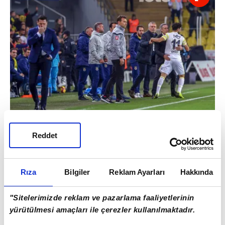
Reddet
Gurbetçi sayısı artıyor Fenerbahçe'de. Bu
konudaki yorumun?
Tolgay, futbolcu olarak çok kaliteli. Karakteri
Rıza
Bilgiler
Reklam Ayarları
Hakkında
büyük takıma son derece uygun.
"Sitelerimizde reklam ve pazarlama faaliyetlerinin
yürütülmesi amaçları ile çerezler kullanılmaktadır.