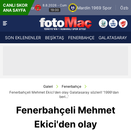
CANLI SKOR
026 - Cum
8.8.2026 
Mardin 1969 Spor
Özbelsan Sivasspor
ANA SAYFA
9:00
19:00
SON EKLENENLER
BEŞİKTAŞ
FENERBAHÇE
GALATASARAY
Galeri
Fenerbahçe
Fenerbahçeli Mehmet Ekici'den olay Galatasaray sözleri! '1999'dan
beri...'
Fenerbahçeli Mehmet
Ekici'den olay