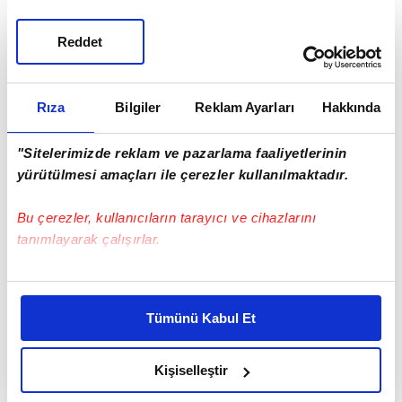
Reddet
Rıza
Bilgiler
Reklam Ayarları
Hakkında
"Sitelerimizde reklam ve pazarlama faaliyetlerinin
yürütülmesi amaçları ile çerezler kullanılmaktadır.
Bu çerezler, kullanıcıların tarayıcı ve cihazlarını
tanımlayarak çalışırlar.
Bu çerezlere izin vermeniz halinde sizlere özel
kişiselleştirilmiş reklamlar sunabilir, sayfalarımızda sizlere
Tümünü Kabul Et
daha iyi reklam deneyimi yaşatabiliriz. Bunu yaparken
amacımızın size daha iyi bir reklam deneyimi sunmak
olduğunu ve sizlere en iyi içerikleri sunabilmek adına
Kişiselleştir
elimizden gelen çabayı gösterdiğimizi ve bu noktada,