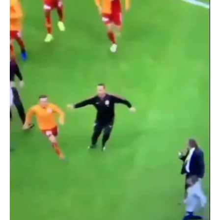
için Ayarlar butonuna tıklayabilir,
Çerez Bilgilendirme
Metnimizi
ziyaret edebilirsiniz.
6698 sayılı Kişisel Verilerin Korunması Kanunu uyarınca
hazırlanmış Aydınlatma Metnimizi okumak ve sitemizde
ilgili mevzuata uygun olarak kullanılan çerezlerle ilgili bilgi
almak için lütfen
tıklayınız
.