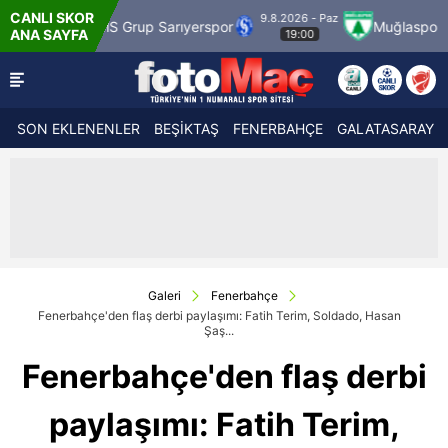
CANLI SKOR
9.8.2026 - Paz
9
 Grup Sarıyerspor
Muğlaspor
Vanspor
ANA SAYFA
19:00
SON EKLENENLER
BEŞİKTAŞ
FENERBAHÇE
GALATASARAY
Galeri
Fenerbahçe
Fenerbahçe'den flaş derbi paylaşımı: Fatih Terim, Soldado, Hasan
Şaş...
Fenerbahçe'den flaş derbi
paylaşımı: Fatih Terim,