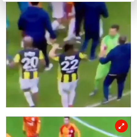
reklamların maliyetlerimizi karşılamak noktasında tek gelir
kalemimiz olduğunu sizlere hatırlatmak isteriz.
Her halükârda, kullanıcılar, bu çerezlere izin vermedikleri
takdirde, kullanıcılara hedefli reklamlar
gösterilmeyecektir."
Sizlere daha iyi bir hizmet sunabilmek için İnternet
Sitemizde kendimize ve üçüncü kişilere ait çerezler
kullanılmaktadır. Bu çerezler vasıtasıyla çeşitli kişisel
verileriniz işlenmekte olup gerekli olan çerezler bilgi
toplumu hizmetlerinin sunulması amacıyla
kullanılmaktadır. Diğer çerezler, sitemizin daha işlevsel
kılınması ve kişiselleştirilmesi ve sizlere yönelik
reklam/pazarlama faaliyetlerinin yapılması, amaçlarıyla
sınırlı olarak açık rızanız dahilinde kullanılacaktır.
Çerezlere ilişkin tercihlerinizi aşağıda yer alan panel
vasıtasıyla belirleyebilirsiniz. Çerezlere ilişkin detaylı bilgi