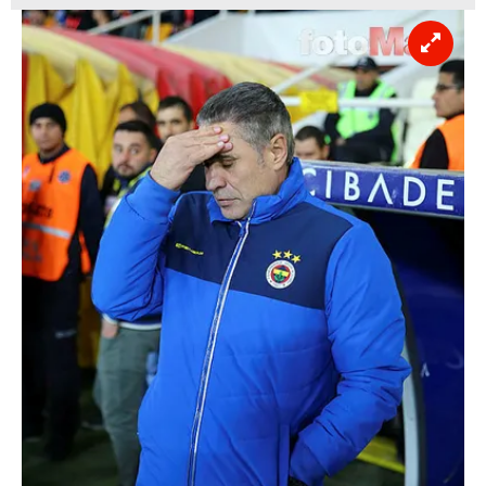
vasıtasıyla belirleyebilirsiniz. Çerezlere ilişkin detaylı bilgi
için Ayarlar butonuna tıklayabilir,
Çerez Bilgilendirme
Metnimizi
ziyaret edebilirsiniz.
6698 sayılı Kişisel Verilerin Korunması Kanunu uyarınca
hazırlanmış Aydınlatma Metnimizi okumak ve sitemizde
ilgili mevzuata uygun olarak kullanılan çerezlerle ilgili bilgi
almak için lütfen
tıklayınız
.