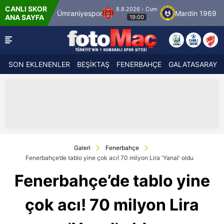
CANLI SKOR
8.8.2026 - Cum
lspor
Ümraniyespor
Mardin 1969 Spor
ANA SAYFA
19:00
SON EKLENENLER
BEŞİKTAŞ
FENERBAHÇE
GALATASARAY
Galeri
Fenerbahçe
Fenerbahçe’de tablo yine çok acı! 70 milyon Lira 'Yanal' oldu
Fenerbahçe’de tablo yine
çok acı! 70 milyon Lira