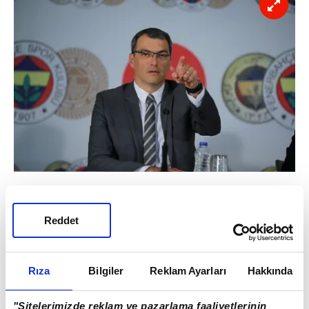
FutbolArena'nın haberine göre; sportif
direktör Damien Comolli, yemek salonundan
Reddet
takımın şoförü Cemal Karakış'ı çıkardı.
Rıza
Bilgiler
Reklam Ayarları
Hakkında
"Sitelerimizde reklam ve pazarlama faaliyetlerinin