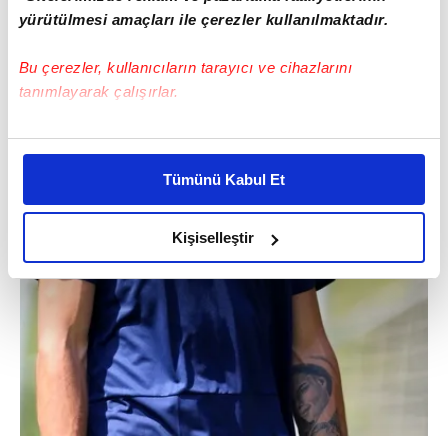
yürütülmesi amaçları ile çerezler kullanılmaktadır.
Bu çerezler, kullanıcıların tarayıcı ve cihazlarını
tanımlayarak çalışırlar.
Bu çerezlere izin vermeniz halinde sizlere özel
kişiselleştirilmiş reklamlar sunabilir, sayfalarımızda sizlere
Tümünü Kabul Et
daha iyi reklam deneyimi yaşatabiliriz. Bunu yaparken
amacımızın size daha iyi bir reklam deneyimi sunmak
olduğunu ve sizlere en iyi içerikleri sunabilmek adına
Kişiselleştir
elimizden gelen çabayı gösterdiğimizi ve bu noktada,
reklamların maliyetlerimizi karşılamak noktasında tek gelir
kalemimiz olduğunu sizlere hatırlatmak isteriz.
Her halükârda, kullanıcılar, bu çerezlere izin vermedikleri
takdirde, kullanıcılara hedefli reklamlar
gösterilmeyecektir."