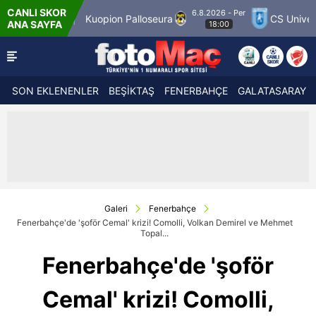
CANLI SKOR
6.8.2026 - Per
tch 12
Kuopion Palloseura
CS Universitatea
ANA SAYFA
18:00
SON EKLENENLER
BEŞİKTAŞ
FENERBAHÇE
GALATASARAY
Galeri
Fenerbahçe
Fenerbahçe'de 'şoför Cemal' krizi! Comolli, Volkan Demirel ve Mehmet
Topal...
Fenerbahçe'de 'şoför
Cemal' krizi! Comolli,