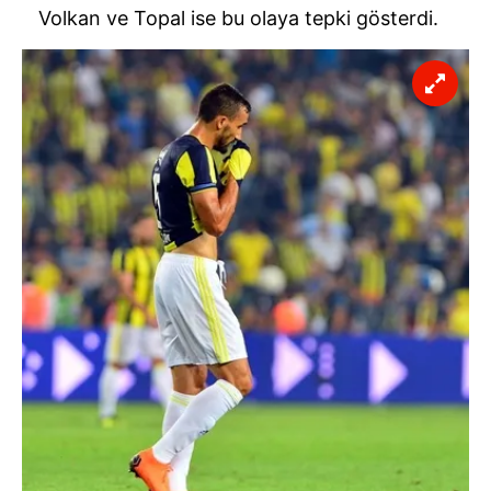
Sizlere daha iyi bir hizmet sunabilmek için İnternet
Volkan ve Topal ise bu olaya tepki gösterdi.
Sitemizde kendimize ve üçüncü kişilere ait çerezler
kullanılmaktadır. Bu çerezler vasıtasıyla çeşitli kişisel
verileriniz işlenmekte olup gerekli olan çerezler bilgi
toplumu hizmetlerinin sunulması amacıyla
kullanılmaktadır. Diğer çerezler, sitemizin daha işlevsel
kılınması ve kişiselleştirilmesi ve sizlere yönelik
reklam/pazarlama faaliyetlerinin yapılması, amaçlarıyla
sınırlı olarak açık rızanız dahilinde kullanılacaktır.
Çerezlere ilişkin tercihlerinizi aşağıda yer alan panel
vasıtasıyla belirleyebilirsiniz. Çerezlere ilişkin detaylı bilgi
için Ayarlar butonuna tıklayabilir,
Çerez Bilgilendirme
Metnimizi
ziyaret edebilirsiniz.
6698 sayılı Kişisel Verilerin Korunması Kanunu uyarınca
hazırlanmış Aydınlatma Metnimizi okumak ve sitemizde
ilgili mevzuata uygun olarak kullanılan çerezlerle ilgili bilgi
almak için lütfen
tıklayınız
.