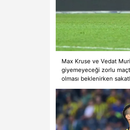
mevzuata uygun olarak kullanılan
Max
Kruse
ve Vedat
Muri
giyemeyeceği zorlu maç
olması beklenirken sakatl