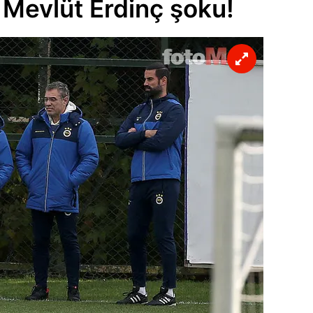
Mevlüt Erdinç şoku!