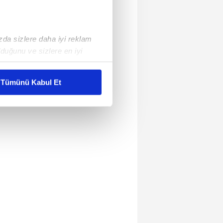
ızda sizlere daha iyi reklam
duğunu ve sizlere en iyi
liyetlerimizi karşılamak
Tümünü Kabul Et
ar gösterilmeyecektir."
çerezler kullanılmaktadır. Bu
u hizmetlerinin sunulması
i ve sizlere yönelik
nılacaktır.
kin detaylı bilgi için Ayarlar
ak ve sitemizde ilgili