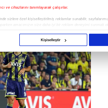
yıcı ve cihazlarını tanımlayarak çalışırlar.
de sizlere özel kişiselleştirilmiş reklamlar sunabilir, sayfalarım
aparken amacımızın size daha iyi bir reklam deneyimi sunmak ol
imizden gelen çabayı gösterdiğimizi ve bu noktada, reklamların ma
olduğunu sizlere hatırlatmak isteriz.
Kişiselleştir
çerezlere izin vermedikleri takdirde, kullanıcılara hedefli reklaml
abilmek için İnternet Sitemizde kendimize ve üçüncü kişilere ait 
isel verileriniz işlenmekte olup gerekli olan çerezler bilgi toplum
 çerezler, sitemizin daha işlevsel kılınması ve kişiselleştirilmes
 yapılması, amaçlarıyla sınırlı olarak açık rızanız dahilinde kulla
aşağıda yer alan panel vasıtasıyla belirleyebilirsiniz. Çerezlere iliş
lgilendirme Metnimizi
ziyaret edebilirsiniz.
Korunması Kanunu uyarınca hazırlanmış Aydınlatma Metnimizi okum