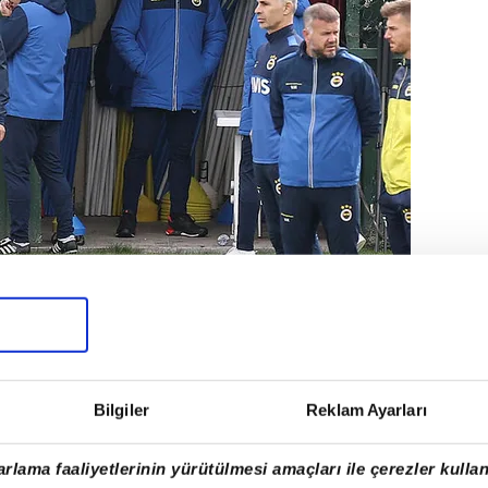
deplasmandan 3 puan ile ayrılıp yeniden
rını yaparken üzücü haberler peş
Bilgiler
Reklam Ayarları
rlama faaliyetlerinin yürütülmesi amaçları ile çerezler kullan