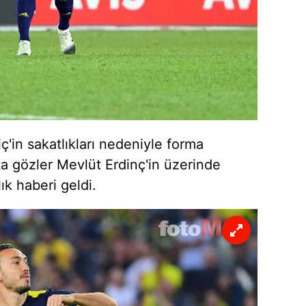
 çerezlerle ilgili bilgi almak için lütfen
tıklayınız
.
ç'in
sakatlıkları nedeniyle forma
ta gözler
Mevlüt
Erdinç'in üzerinde
ık haberi geldi.