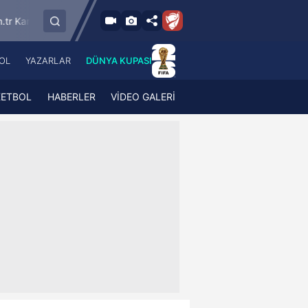
9.8.2026 - Paz
SMS Grup Sarıyerspor
Muğlaspor
Vanspo
19:00
OL
YAZARLAR
DÜNYA KUPASI
 Haber
A Haber Radyo
 Spor
A Spor Radyo
KETBOL
HABERLER
VİDEO GALERİ
TV
A News Radio
2TV
Radyo Turkuvaz
para
Turkuvaz Romantik
Turkuvaz Efsane
Vav Tv
Radyo Soft
Radyo Energy
Turkuvaz Anadolu