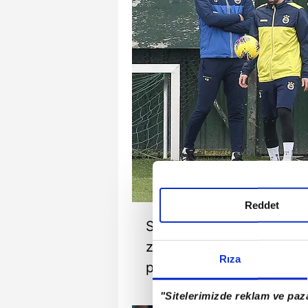
Reddet
Sarı-lacivertliler zorlu 
zirveye çıkmanın hesapla
Rıza
peşe geldi.
"Sitelerimizde reklam ve paza