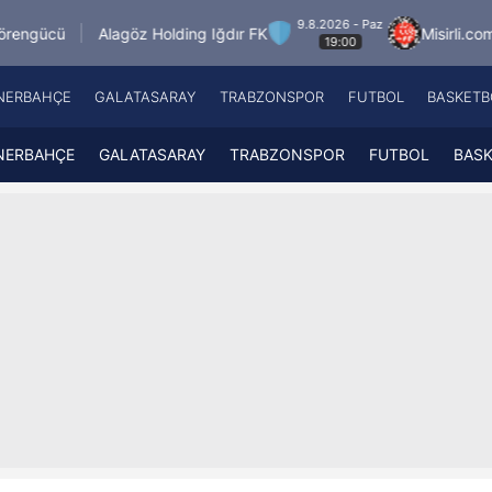
9.8.2026 - Paz
göz Holding Iğdır FK
Misirli.com.tr Karagümrük
19:00
NERBAHÇE
GALATASARAY
TRABZONSPOR
FUTBOL
BASKETB
Beşiktaş
A
Fenerbahçe
A
NERBAHÇE
GALATASARAY
TRABZONSPOR
FUTBOL
BAS
Galatasaray
A
Trabzonspor
A
Futbol
A
Basketbol
Ziraat Türkiye Kupası
DİZİ
Diğer Sporlar