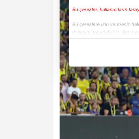
Bu çerezler, kullanıcıların tara
Bu çerezlere izin vermeniz halin
deneyimi yaşatabiliriz. Bunu y
içerikleri sunabilmek adına el
noktasında tek gelir kalemimiz 
Her halükârda, kullanıcılar, bu 
Sizlere daha iyi bir hizmet sun
çerezler vasıtasıyla çeşitli kiş
amacıyla kullanılmaktadır. Diğer
reklam/pazarlama faaliyetlerinin
Çerezlere ilişkin tercihlerinizi 
butonuna tıklayabilir,
Çerez Bi
6698 sayılı Kişisel Verilerin 