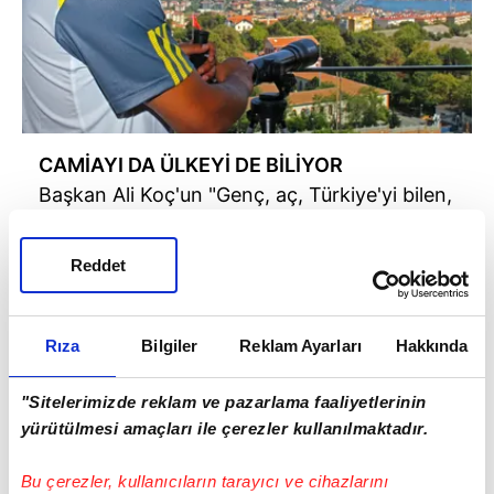
CAMİAYI DA ÜLKEYİ DE BİLİYOR
Başkan Ali Koç'un "Genç, aç, Türkiye'yi bilen,
bu coğrafyada çalışması sorun olmayacak,
40-50 yaşları arasında cesur bir hoca"
Reddet
kriterlerine uyan 47 yaşındaki Roberto
Carlos hem F.Bahçe'nin şartlarını biliyor hem
de Sivasspor ve Akhisarspor'da çalıştığı için
Rıza
Bilgiler
Reklam Ayarları
Hakkında
Türkiye coğrafyasına yabancı değil.
"Sitelerimizde reklam ve pazarlama faaliyetlerinin
yürütülmesi amaçları ile çerezler kullanılmaktadır.
Bu çerezler, kullanıcıların tarayıcı ve cihazlarını