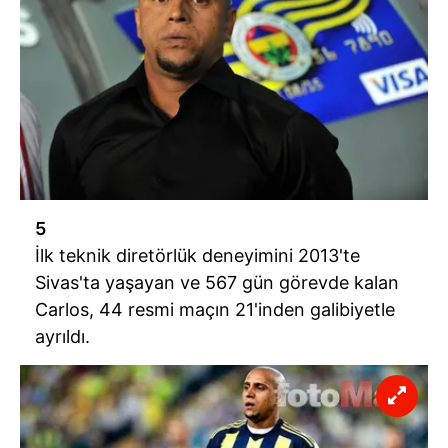
toplumu hizmetlerinin sunulması amacıyla
kullanılmaktadır. Diğer çerezler, sitemizin daha işlevsel
kılınması ve kişiselleştirilmesi ve sizlere yönelik
reklam/pazarlama faaliyetlerinin yapılması, amaçlarıyla
sınırlı olarak açık rızanız dahilinde kullanılacaktır.
Çerezlere ilişkin tercihlerinizi aşağıda yer alan panel
vasıtasıyla belirleyebilirsiniz. Çerezlere ilişkin detaylı bilgi
için Ayarlar butonuna tıklayabilir,
Çerez Bilgilendirme
5
Metnimizi
ziyaret edebilirsiniz.
İlk teknik diretörlük deneyimini 2013'te
Sivas'ta yaşayan ve 567 gün görevde kalan
6698 sayılı Kişisel Verilerin Korunması Kanunu uyarınca
Carlos, 44 resmi maçın 21'inden galibiyetle
hazırlanmış Aydınlatma Metnimizi okumak ve sitemizde
ilgili mevzuata uygun olarak kullanılan çerezlerle ilgili bilgi
ayrıldı.
almak için lütfen
tıklayınız
.