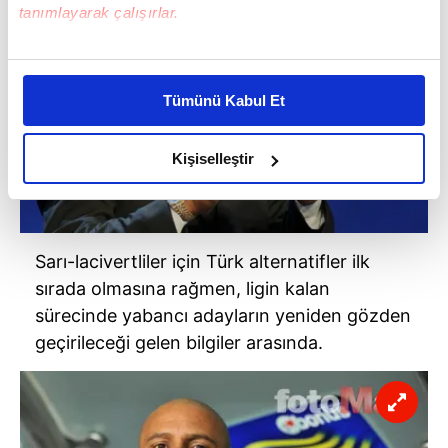
tanımlayarak çalışırlar.
Bu çerezlere izin vermeniz halinde sizlere özel
kişiselleştirilmiş reklamlar sunabilir, sayfalarımızda sizlere
Tümünü Kabul Et
daha iyi reklam deneyimi yaşatabiliriz. Bunu yaparken
amacımızın size daha iyi bir reklam deneyimi sunmak
olduğunu ve sizlere en iyi içerikleri sunabilmek adına
Kişiselleştir
elimizden gelen çabayı gösterdiğimizi ve bu noktada,
reklamların maliyetlerimizi karşılamak noktasında tek gelir
kalemimiz olduğunu sizlere hatırlatmak isteriz.
Sarı-lacivertliler için Türk alternatifler ilk
Her halükârda, kullanıcılar, bu çerezlere izin vermedikleri
sırada olmasına rağmen, ligin kalan
takdirde, kullanıcılara hedefli reklamlar
sürecinde yabancı adayların yeniden gözden
gösterilmeyecektir."
geçirileceği gelen bilgiler arasında.
Sizlere daha iyi bir hizmet sunabilmek için İnternet
Sitemizde kendimize ve üçüncü kişilere ait çerezler
kullanılmaktadır. Bu çerezler vasıtasıyla çeşitli kişisel
verileriniz işlenmekte olup gerekli olan çerezler bilgi