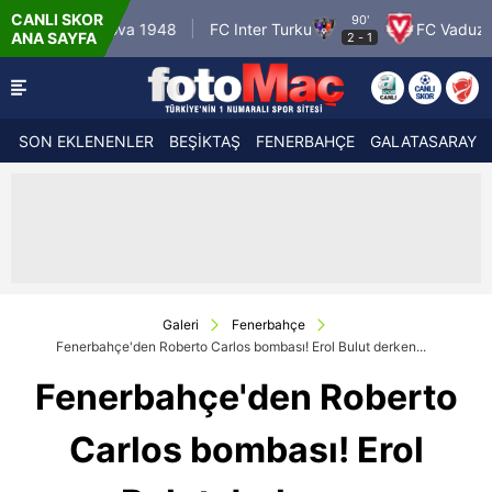
CANLI SKOR
90'
atea Craiova 1948
FC Inter Turku
FC Vaduz
Mac
ANA SAYFA
2
-
1
SON EKLENENLER
BEŞİKTAŞ
FENERBAHÇE
GALATASARAY
Galeri
Fenerbahçe
Fenerbahçe'den Roberto Carlos bombası! Erol Bulut derken...
Fenerbahçe'den Roberto
Carlos bombası! Erol