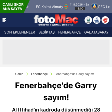
CANLI SKOR
11.8.2026 - Sal
olspor
FC Kairat Almaty
PFC Levski Sofya
ANA SAYFA
18:00
SON EKLENENLER
BEŞİKTAŞ
FENERBAHÇE
GALATASARAY
Galeri
Fenerbahçe
Fenerbahçe'de Garry sayım!
Fenerbahçe'de Garry
sayım!
Al Ittihad'ın kadroda düşünmediği 28