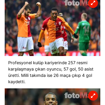
6698 sayılı Kişisel Verilerin Korunması Kanunu uyarınca
hazırlanmış Aydınlatma Metnimizi okumak ve sitemizde
ilgili mevzuata uygun olarak kullanılan çerezlerle ilgili bilgi
almak için lütfen
tıklayınız
.
Profesyonel kulüp kariyerinde 257 resmi
karşılaşmaya çıkan oyuncu, 57 gol, 50 asist
üretti. Milli takımda ise 26 maça çıkıp 4 gol
kaydetti.