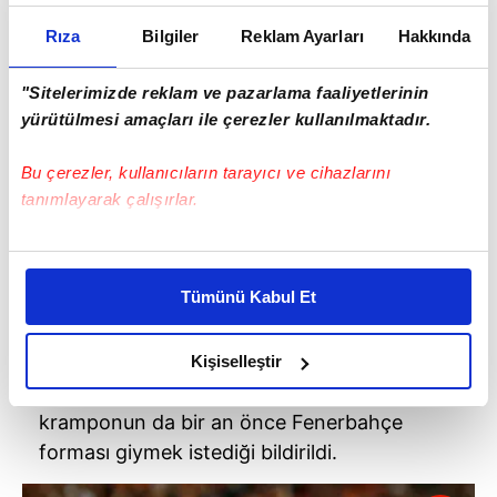
Rıza
Bilgiler
Reklam Ayarları
Hakkında
"Sitelerimizde reklam ve pazarlama faaliyetlerinin
yürütülmesi amaçları ile çerezler kullanılmaktadır.
Bu çerezler, kullanıcıların tarayıcı ve cihazlarını
tanımlayarak çalışırlar.
Bu çerezlere izin vermeniz halinde sizlere özel
kişiselleştirilmiş reklamlar sunabilir, sayfalarımızda sizlere
Tümünü Kabul Et
daha iyi reklam deneyimi yaşatabiliriz. Bunu yaparken
amacımızın size daha iyi bir reklam deneyimi sunmak
olduğunu ve sizlere en iyi içerikleri sunabilmek adına
Kişiselleştir
elimizden gelen çabayı gösterdiğimizi ve bu noktada,
Arabistan'da mutsuz olduğu bildirilen usta
reklamların maliyetlerimizi karşılamak noktasında tek gelir
kramponun da bir an önce Fenerbahçe
kalemimiz olduğunu sizlere hatırlatmak isteriz.
forması giymek istediği bildirildi.
Her halükârda, kullanıcılar, bu çerezlere izin vermedikleri