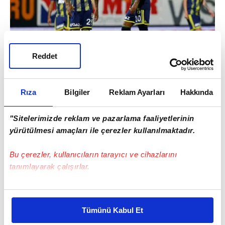
Reddet
İkinci yarıya moralle başladık ve baskılı
Rıza
Bilgiler
Reklam Ayarları
Hakkında
oynadık. İkinci yarının tamamında
bulduğumuz pozisyonları iyi değerlendirdik.
"Sitelerimizde reklam ve pazarlama faaliyetlerinin
4 de olabilirdi. Kazandığımız için çok
yürütülmesi amaçları ile çerezler kullanılmaktadır.
mutluyuz.
Bu çerezler, kullanıcıların tarayıcı ve cihazlarını
tanımlayarak çalışırlar.
Bu çerezlere izin vermeniz halinde sizlere özel
kişiselleştirilmiş reklamlar sunabilir, sayfalarımızda sizlere
Tümünü Kabul Et
daha iyi reklam deneyimi yaşatabiliriz. Bunu yaparken