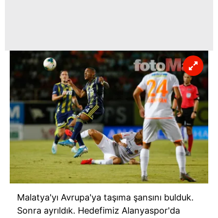
Çerezlere ilişkin tercihlerinizi aşağıda yer alan panel
vasıtasıyla belirleyebilirsiniz. Çerezlere ilişkin detaylı bilgi
için Ayarlar butonuna tıklayabilir,
Çerez Bilgilendirme
Metnimizi
ziyaret edebilirsiniz.
6698 sayılı Kişisel Verilerin Korunması Kanunu uyarınca
hazırlanmış Aydınlatma Metnimizi okumak ve sitemizde
ilgili mevzuata uygun olarak kullanılan çerezlerle ilgili bilgi
almak için lütfen
tıklayınız
.
Malatya'yı Avrupa'ya taşıma şansını bulduk.
Sonra ayrıldık. Hedefimiz Alanyaspor'da