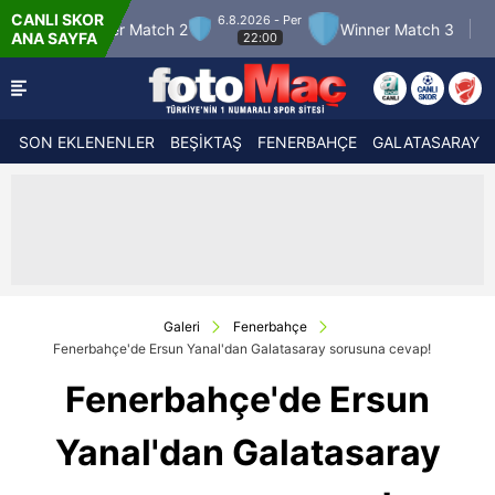
CANLI SKOR
6.8.2026 - Per
7.8.202
Match 2
Winner Match 3
Boluspor
ANA SAYFA
22:00
21
SON EKLENENLER
BEŞİKTAŞ
FENERBAHÇE
GALATASARAY
Galeri
Fenerbahçe
Fenerbahçe'de Ersun Yanal'dan Galatasaray sorusuna cevap!
Fenerbahçe'de Ersun
Yanal'dan Galatasaray