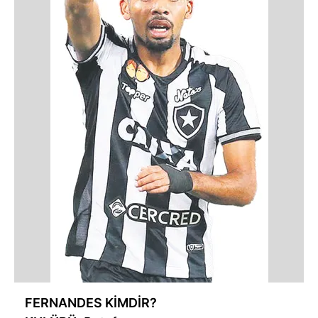
reklam/pazarlama faaliyetlerinin yapılması, amaçlarıyla
sınırlı olarak açık rızanız dahilinde kullanılacaktır.
Çerezlere ilişkin tercihlerinizi aşağıda yer alan panel
vasıtasıyla belirleyebilirsiniz. Çerezlere ilişkin detaylı bilgi
için Ayarlar butonuna tıklayabilir,
Çerez Bilgilendirme
Metnimizi
ziyaret edebilirsiniz.
6698 sayılı Kişisel Verilerin Korunması Kanunu uyarınca
hazırlanmış Aydınlatma Metnimizi okumak ve sitemizde
ilgili mevzuata uygun olarak kullanılan çerezlerle ilgili bilgi
almak için lütfen
tıklayınız
.
FERNANDES KİMDİR?