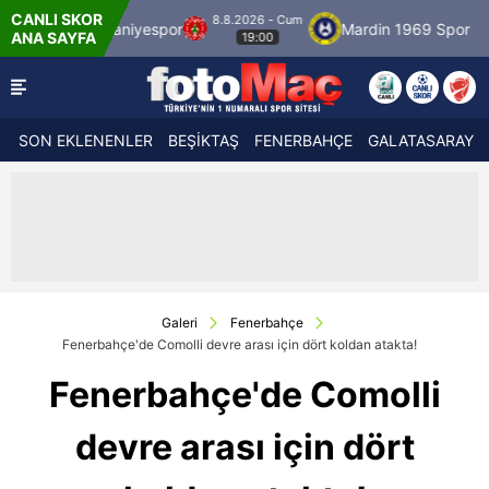
CANLI SKOR
8.8.2026 - Cum
mraniyespor
Mardin 1969 Spor
Özbelsan S
ANA SAYFA
19:00
SON EKLENENLER
BEŞİKTAŞ
FENERBAHÇE
GALATASARAY
Galeri
Fenerbahçe
Fenerbahçe'de Comolli devre arası için dört koldan atakta!
Fenerbahçe'de Comolli
devre arası için dört