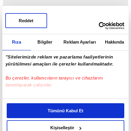
Reddet
Rıza
Bilgiler
Reklam Ayarları
Hakkında
"Sitelerimizde reklam ve pazarlama faaliyetlerinin
yürütülmesi amaçları ile çerezler kullanılmaktadır.
Bu çerezler, kullanıcıların tarayıcı ve cihazlarını
tanımlayarak çalışırlar.
Bu çerezlere izin vermeniz halinde sizlere özel
kişiselleştirilmiş reklamlar sunabilir, sayfalarımızda sizlere
Tümünü Kabul Et
daha iyi reklam deneyimi yaşatabiliriz. Bunu yaparken
amacımızın size daha iyi bir reklam deneyimi sunmak
olduğunu ve sizlere en iyi içerikleri sunabilmek adına
Kişiselleştir
22 Aralık Pazar günü Kadıköy'deki Beşiktaş