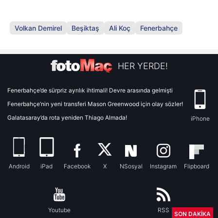
Volkan Demirel
Beşiktaş
Ali Koç
Fenerbahçe
HER YERDE!
Fenerbahçe’de sürpriz ayrılık ihtimali! Devre arasında gelmişti
Fenerbahçe’nin yeni transferi Mason Greenwood için olay sözler!
Galatasaray’da rota yeniden Thiago Almada!
iPhone
Android
iPad
Facebook
X
NSosyal
Instagram
Flipboard
Youtube
RSS
SON DAKİKA