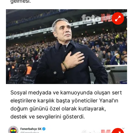
gelmesi.
vasıtasıyla belirleyebilirsiniz. Çerezlere ilişkin detaylı bilgi
için Ayarlar butonuna tıklayabilir,
Çerez Bilgilendirme
Metnimizi
ziyaret edebilirsiniz.
6698 sayılı Kişisel Verilerin Korunması Kanunu uyarınca
hazırlanmış Aydınlatma Metnimizi okumak ve sitemizde
ilgili mevzuata uygun olarak kullanılan çerezlerle ilgili bilgi
almak için lütfen
tıklayınız
.
Sosyal medyada ve kamuoyunda oluşan sert
eleştirilere karşılık başta yöneticiler Yanal'ın
doğum gününü özel olarak kutlayarak,
destek ve sevgilerini gösterdi.