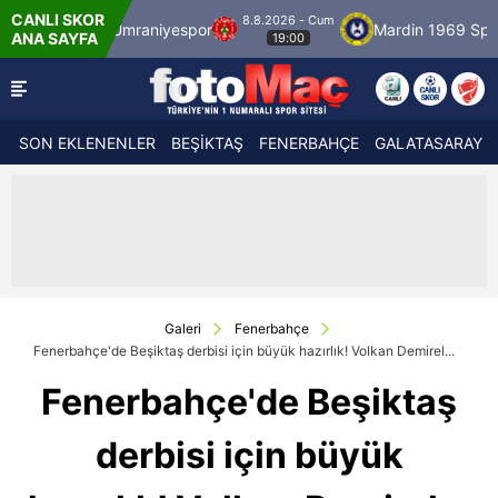
CANLI SKOR
8.8.2026 - Cum
Ümraniyespor
Mardin 1969 Spor
Özbels
ANA SAYFA
19:00
SON EKLENENLER
BEŞİKTAŞ
FENERBAHÇE
GALATASARAY
Galeri
Fenerbahçe
Fenerbahçe'de Beşiktaş derbisi için büyük hazırlık! Volkan Demirel...
Fenerbahçe'de Beşiktaş
derbisi için büyük