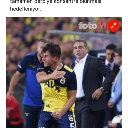
tamamen
derbiye
konsantre olunması
hedefleniyor.