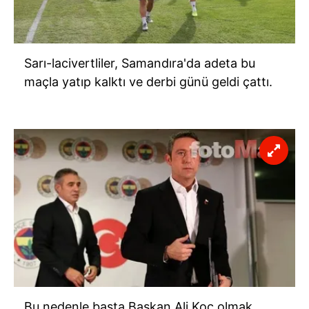
Sarı-lacivertliler,
Samandıra'da
adeta bu
maçla yatıp kalktı ve
derbi
günü geldi çattı.
Bu nedenle başta Başkan Ali Koç olmak