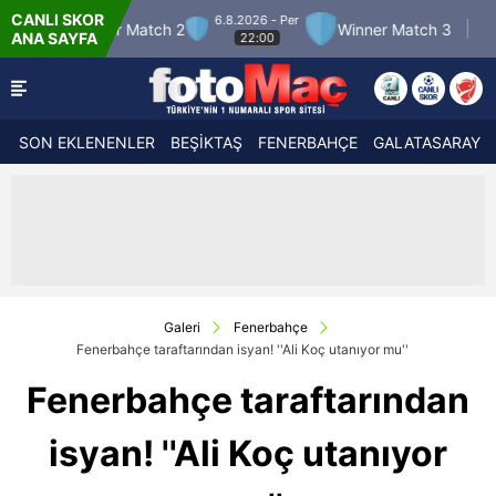
CANLI SKOR
6.8.2026 - Per
7.8.2
r Match 2
Winner Match 3
Boluspor
ANA SAYFA
22:00
2
SON EKLENENLER
BEŞİKTAŞ
FENERBAHÇE
GALATASARAY
Galeri
Fenerbahçe
Fenerbahçe taraftarından isyan! ''Ali Koç utanıyor mu''
Fenerbahçe taraftarından
isyan! ''Ali Koç utanıyor