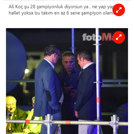
verileriniz işlenmekte olup gerekli olan çerezler bilgi
toplumu hizmetlerinin sunulması amacıyla
kullanılmaktadır. Diğer çerezler, sitemizin daha işlevsel
kılınması ve kişiselleştirilmesi ve sizlere yönelik
reklam/pazarlama faaliyetlerinin yapılması, amaçlarıyla
sınırlı olarak açık rızanız dahilinde kullanılacaktır.
Çerezlere ilişkin tercihlerinizi aşağıda yer alan panel
vasıtasıyla belirleyebilirsiniz. Çerezlere ilişkin detaylı bilgi
için Ayarlar butonuna tıklayabilir,
Çerez Bilgilendirme
Metnimizi
ziyaret edebilirsiniz.
6698 sayılı Kişisel Verilerin Korunması Kanunu uyarınca
hazırlanmış Aydınlatma Metnimizi okumak ve sitemizde
ilgili mevzuata uygun olarak kullanılan çerezlerle ilgili bilgi
almak için lütfen
tıklayınız
.