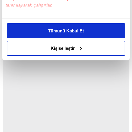
tanımlayarak çalışırlar.
Bu çerezlere izin vermeniz halinde sizlere özel
kişiselleştirilmiş reklamlar sunabilir, sayfalarımızda sizlere
Tümünü Kabul Et
daha iyi reklam deneyimi yaşatabiliriz. Bunu yaparken
amacımızın size daha iyi bir reklam deneyimi sunmak
olduğunu ve sizlere en iyi içerikleri sunabilmek adına
Kişiselleştir
elimizden gelen çabayı gösterdiğimizi ve bu noktada,
reklamların maliyetlerimizi karşılamak noktasında tek gelir
kalemimiz olduğunu sizlere hatırlatmak isteriz.
Her halükârda, kullanıcılar, bu çerezlere izin vermedikleri
takdirde, kullanıcılara hedefli reklamlar
gösterilmeyecektir."
Sizlere daha iyi bir hizmet sunabilmek için İnternet
Sitemizde kendimize ve üçüncü kişilere ait çerezler
kullanılmaktadır. Bu çerezler vasıtasıyla çeşitli kişisel