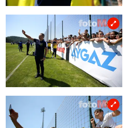
reklam/pazarlama faaliyetlerinin yapılması, amaçlarıyla
sınırlı olarak açık rızanız dahilinde kullanılacaktır.
Çerezlere ilişkin tercihlerinizi aşağıda yer alan panel
vasıtasıyla belirleyebilirsiniz. Çerezlere ilişkin detaylı bilgi
için Ayarlar butonuna tıklayabilir,
Çerez Bilgilendirme
Metnimizi
ziyaret edebilirsiniz.
6698 sayılı Kişisel Verilerin Korunması Kanunu uyarınca
hazırlanmış Aydınlatma Metnimizi okumak ve sitemizde
ilgili mevzuata uygun olarak kullanılan çerezlerle ilgili bilgi
almak için lütfen
tıklayınız
.