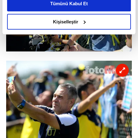
Tümünü Kabul Et
daha iyi reklam deneyimi yaşatabiliriz. Bunu yaparken
amacımızın size daha iyi bir reklam deneyimi sunmak
olduğunu ve sizlere en iyi içerikleri sunabilmek adına
Kişiselleştir
elimizden gelen çabayı gösterdiğimizi ve bu noktada,
reklamların maliyetlerimizi karşılamak noktasında tek gelir
kalemimiz olduğunu sizlere hatırlatmak isteriz.
Her halükârda, kullanıcılar, bu çerezlere izin vermedikleri
takdirde, kullanıcılara hedefli reklamlar
gösterilmeyecektir."
Sizlere daha iyi bir hizmet sunabilmek için İnternet
Sitemizde kendimize ve üçüncü kişilere ait çerezler
kullanılmaktadır. Bu çerezler vasıtasıyla çeşitli kişisel
verileriniz işlenmekte olup gerekli olan çerezler bilgi
toplumu hizmetlerinin sunulması amacıyla
kullanılmaktadır. Diğer çerezler, sitemizin daha işlevsel
kılınması ve kişiselleştirilmesi ve sizlere yönelik