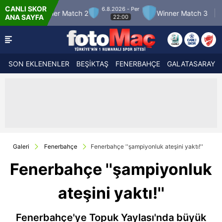
CANLI SKOR
6.8.2026 - Per
7.8.20
 Match 2
Winner Match 3
Boluspor
ANA SAYFA
22:00
21
SON EKLENENLER
BEŞİKTAŞ
FENERBAHÇE
GALATASARAY
Galeri
Fenerbahçe
Fenerbahçe ''şampiyonluk ateşini yaktı!''
Fenerbahçe ''şampiyonluk
ateşini yaktı!''
Fenerbahçe'ye Topuk Yaylası'nda büyük