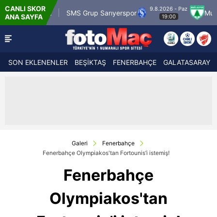
CANLI SKOR
9.8.2026 - Paz
aragümrük
SMS Grup Sarıyerspor
Muğlaspor
ANA SAYFA
19:00
SON EKLENENLER
BEŞİKTAŞ
FENERBAHÇE
GALATASARAY
Galeri
Fenerbahçe
Fenerbahçe Olympiakos'tan Fortounis’i istemiş!
Fenerbahçe
Olympiakos'tan