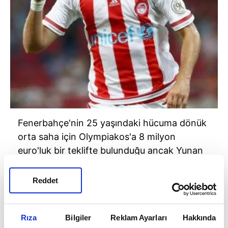
Fenerbahçe'nin 25 yaşındaki hücuma dönük
orta saha için Olympiakos'a 8 milyon
euro'luk bir teklifte bulunduğu ancak Yunan
ekibinin oyuncusunu göndermeye
yanaşmadığı belirtildi.
Reddet
Rıza
Bilgiler
Reklam Ayarları
Hakkında