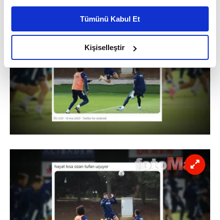
kişiselleştirilmiş reklamlar sunabilir, sayfalarımızda sizlere
Tümünü Kabul Et
daha iyi reklam deneyimi yaşatabiliriz. Bunu yaparken
amacımızın size daha iyi bir reklam deneyimi sunmak
olduğunu ve sizlere en iyi içerikleri sunabilmek adına
Kişiselleştir
elimizden gelen çabayı gösterdiğimizi ve bu noktada,
reklamların maliyetlerimizi karşılamak noktasında tek gelir
kalemimiz olduğunu sizlere hatırlatmak isteriz.
Her halükârda, kullanıcılar, bu çerezlere izin vermedikleri
takdirde, kullanıcılara hedefli reklamlar
gösterilmeyecektir."
Sizlere daha iyi bir hizmet sunabilmek için İnternet
Sitemizde kendimize ve üçüncü kişilere ait çerezler
kullanılmaktadır. Bu çerezler vasıtasıyla çeşitli kişisel
verileriniz işlenmekte olup gerekli olan çerezler bilgi
toplumu hizmetlerinin sunulması amacıyla
kullanılmaktadır. Diğer çerezler, sitemizin daha işlevsel