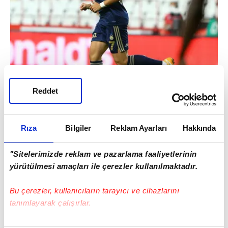
Reddet
Rıza
Bilgiler
Reklam Ayarları
Hakkında
Başarılı orta saha oyuncusunun bir
pozisyonda hava topuna yükselirken
"Sitelerimizde reklam ve pazarlama faaliyetlerinin
görüntülenen karesi, Juventus forması giyen
yürütülmesi amaçları ile çerezler kullanılmaktadır.
Portekizli yıldız Cristiano Ronaldo ile
Bu çerezler, kullanıcıların tarayıcı ve cihazlarını
kıyaslandı. İşte sosyal medyayı sallayan o
tanımlayarak çalışırlar.
fotoğraf ve taraftarlardan gelen bazı
yorumlar...
Bu çerezlere izin vermeniz halinde sizlere özel