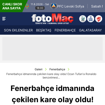
CANLI SKOR
11.8.2026 - Sal
at Almaty
PFC Levski Sofya
Sabah Masazir
ANA SAYFA
18:00
SON EKLENENLER
BEŞİKTAŞ
FENERBAHÇE
GALATASARAY
Galeri
Fenerbahçe
Fenerbahçe idmanında çekilen kare olay oldu! Ozan Tufan'a Ronaldo
benzetmesi...
Fenerbahçe idmanında
çekilen kare olay oldu!