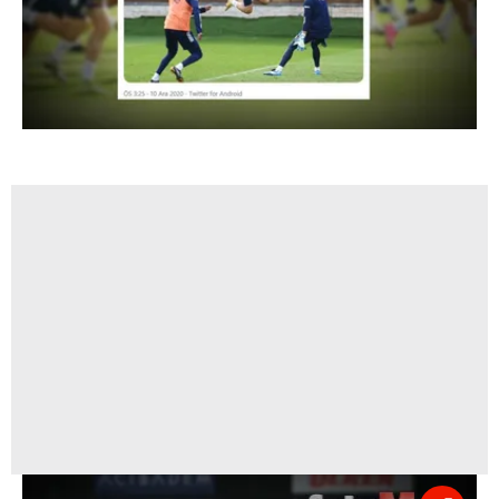
kılınması ve kişiselleştirilmesi ve sizlere yönelik
reklam/pazarlama faaliyetlerinin yapılması, amaçlarıyla
sınırlı olarak açık rızanız dahilinde kullanılacaktır.
Çerezlere ilişkin tercihlerinizi aşağıda yer alan panel
vasıtasıyla belirleyebilirsiniz. Çerezlere ilişkin detaylı bilgi
için Ayarlar butonuna tıklayabilir,
Çerez Bilgilendirme
Metnimizi
ziyaret edebilirsiniz.
6698 sayılı Kişisel Verilerin Korunması Kanunu uyarınca
hazırlanmış Aydınlatma Metnimizi okumak ve sitemizde
ilgili mevzuata uygun olarak kullanılan çerezlerle ilgili bilgi
almak için lütfen
tıklayınız
.