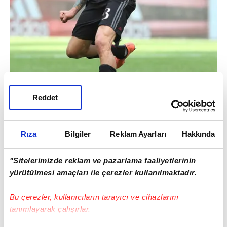
Reddet
Rıza
Bilgiler
Reklam Ayarları
Hakkında
JOSE SOSA
Milan - Bonservisi: 8 milyon euro
"Sitelerimizde reklam ve pazarlama faaliyetlerinin
Sözleşme bitiş tarihi: 2018
yürütülmesi amaçları ile çerezler kullanılmaktadır.
Bu çerezler, kullanıcıların tarayıcı ve cihazlarını
tanımlayarak çalışırlar.