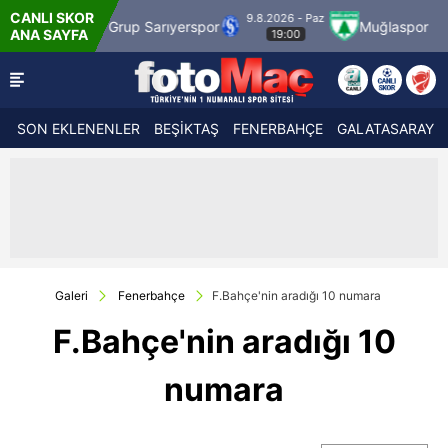
CANLI SKOR
9.8.2026 - Paz
9.8.2026 - P
rıyerspor
Muğlaspor
Vanspor
ANA SAYFA
19:00
21:30
SON EKLENENLER
BEŞİKTAŞ
FENERBAHÇE
GALATASARAY
Galeri
Fenerbahçe
F.Bahçe'nin aradığı 10 numara
F.Bahçe'nin aradığı 10
numara