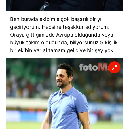
kullanılmaktadır. Diğer çerezler, sitemizin daha işlevsel
kılınması ve kişiselleştirilmesi ve sizlere yönelik
reklam/pazarlama faaliyetlerinin yapılması, amaçlarıyla
Ben burada ekibimle çok başarılı bir yıl
sınırlı olarak açık rızanız dahilinde kullanılacaktır.
geçiriyorum. Hepsine teşekkür ediyorum.
Oraya gittiğimizde Avrupa olduğunda veya
Çerezlere ilişkin tercihlerinizi aşağıda yer alan panel
büyük takım olduğunda, biliyorsunuz 9 kişilik
vasıtasıyla belirleyebilirsiniz. Çerezlere ilişkin detaylı bilgi
bir ekibin var al tamam gel diye bir şey yok.
için Ayarlar butonuna tıklayabilir,
Çerez Bilgilendirme
Metnimizi
ziyaret edebilirsiniz.
6698 sayılı Kişisel Verilerin Korunması Kanunu uyarınca
hazırlanmış Aydınlatma Metnimizi okumak ve sitemizde
ilgili mevzuata uygun olarak kullanılan çerezlerle ilgili bilgi
almak için lütfen
tıklayınız
.