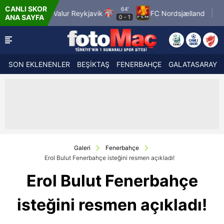
CANLI SKOR
64'
70'
Valur Reykjavik
FC Nordsjælland
SC Braga
ANA SAYFA
0
-
1
1
-
SON EKLENENLER
BEŞİKTAŞ
FENERBAHÇE
GALATASARAY
Galeri
Fenerbahçe
Erol Bulut Fenerbahçe isteğini resmen açıkladı!
Erol Bulut Fenerbahçe
isteğini resmen açıkladı!