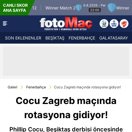
CANLI SKOR
6.8.2026 - Per
 Match 12
Winner Match 2
Winner Match 3
ANA SAYFA
22:00
SON EKLENENLER
BEŞİKTAŞ
FENERBAHÇE
GALATASARAY
Galeri
Fenerbahçe
Cocu Zagreb maçında rotasyona gidiyor!
Cocu Zagreb maçında
rotasyona gidiyor!
Phillip Cocu, Beşiktaş derbisi öncesinde