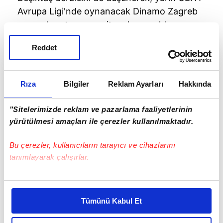
Avrupa Ligi'nde oynanacak Dinamo Zagreb
maçında rotasyona gitme kararı aldı.
Reddet
Rıza
Bilgiler
Reklam Ayarları
Hakkında
"Sitelerimizde reklam ve pazarlama faaliyetlerinin
yürütülmesi amaçları ile çerezler kullanılmaktadır.
Bu çerezler, kullanıcıların tarayıcı ve cihazlarını
tanımlayarak çalışırlar.
Bu çerezlere izin vermeniz halinde sizlere özel
Hollandalı teknik adam kaleci Harun, Şener,
kişiselleştirilmiş reklamlar sunabilir, sayfalarımızda sizlere
Tümünü Kabul Et
Neustadter, Mehmet Topal ve Slimani'yi
daha iyi reklam deneyimi yaşatabiliriz. Bunu yaparken
Dinamo Zagreb önünde kulübede oturtup
amacımızın size daha iyi bir reklam deneyimi sunmak