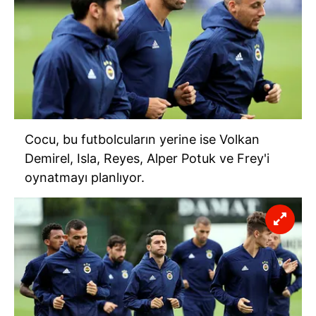
Çerezlere ilişkin tercihlerinizi aşağıda yer alan panel
vasıtasıyla belirleyebilirsiniz. Çerezlere ilişkin detaylı bilgi
için Ayarlar butonuna tıklayabilir,
Çerez Bilgilendirme
Metnimizi
ziyaret edebilirsiniz.
6698 sayılı Kişisel Verilerin Korunması Kanunu uyarınca
hazırlanmış Aydınlatma Metnimizi okumak ve sitemizde
ilgili mevzuata uygun olarak kullanılan çerezlerle ilgili bilgi
Cocu, bu futbolcuların yerine ise Volkan
almak için lütfen
tıklayınız
.
Demirel, Isla, Reyes, Alper Potuk ve Frey'i
oynatmayı planlıyor.