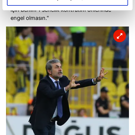
Seçim öncesi hem başkan, hem de Ali Koç
elimizden gelen çabayı gösterdiğimizi ve bu noktada,
için benim 1 senelik kontratım önlerinde
reklamların maliyetlerimizi karşılamak noktasında tek gelir
engel olmasın."
kalemimiz olduğunu sizlere hatırlatmak isteriz.
Her halükârda, kullanıcılar, bu çerezlere izin vermedikleri
takdirde, kullanıcılara hedefli reklamlar
gösterilmeyecektir."
Sizlere daha iyi bir hizmet sunabilmek için İnternet
Sitemizde kendimize ve üçüncü kişilere ait çerezler
kullanılmaktadır. Bu çerezler vasıtasıyla çeşitli kişisel
verileriniz işlenmekte olup gerekli olan çerezler bilgi
toplumu hizmetlerinin sunulması amacıyla
kullanılmaktadır. Diğer çerezler, sitemizin daha işlevsel
kılınması ve kişiselleştirilmesi ve sizlere yönelik
reklam/pazarlama faaliyetlerinin yapılması, amaçlarıyla
sınırlı olarak açık rızanız dahilinde kullanılacaktır.
Çerezlere ilişkin tercihlerinizi aşağıda yer alan panel