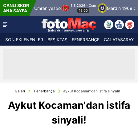
CANLI SKOR
8.8.2026 - Cum
lspor
Ümraniyespor
Mardin 1969 Spor
ANA SAYFA
19:00
SON EKLENENLER
BEŞİKTAŞ
FENERBAHÇE
GALATASARAY
Galeri
Fenerbahçe
Aykut Kocaman'dan istifa sinyali!
Aykut Kocaman'dan istifa
sinyali!