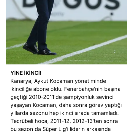
vasıtasıyla belirleyebilirsiniz. Çerezlere ilişkin detaylı bilgi
için Ayarlar butonuna tıklayabilir,
Çerez Bilgilendirme
Metnimizi
ziyaret edebilirsiniz.
6698 sayılı Kişisel Verilerin Korunması Kanunu uyarınca
hazırlanmış Aydınlatma Metnimizi okumak ve sitemizde
ilgili mevzuata uygun olarak kullanılan çerezlerle ilgili bilgi
almak için lütfen
tıklayınız
.
YİNE İKİNCİ!
Kanarya, Aykut Kocaman yönetiminde
ikinciliğe abone oldu. Fenerbahçe'nin başına
geçtiği 2010-2011'de şampiyonluk sevinci
yaşayan Kocaman, daha sonra görev yaptığı
yıllarda sezonu hep ikinci sırada tamamladı.
Tecrübeli hoca, 2011-12, 2012-13'ten sonra
bu sezon da Süper Lig'i liderin arkasında