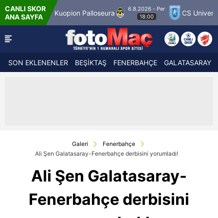
CANLI SKOR
6.8.2026 - Per
 12
Kuopion Palloseura
CS Universitatea Cr
ANA SAYFA
18:00
SON EKLENENLER
BEŞİKTAŞ
FENERBAHÇE
GALATASARAY
Galeri
Fenerbahçe
Ali Şen Galatasaray-Fenerbahçe derbisini yorumladı!
Ali Şen Galatasaray-
Fenerbahçe derbisini