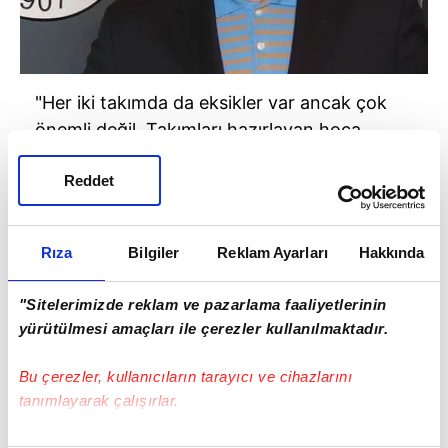
"Her iki takımda da eksikler var ancak çok
önemli değil. Takımları hazırlayan hoca,
başkan ve yöneticilerdir. Takımlar bir bütün
Reddet
olarak derbiye hazırlanırsa maça kafadan
galibiyetle başlar. Bugüne kadar
Galatasaray'a karşı çok üstünlüğümüz var."
Rıza
Bilgiler
Reklam Ayarları
Hakkında
"Sitelerimizde reklam ve pazarlama faaliyetlerinin
yürütülmesi amaçları ile çerezler kullanılmaktadır.
Bu çerezler, kullanıcıların tarayıcı ve cihazlarını
tanımlayarak çalışırlar.