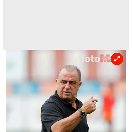
kılınması ve kişiselleştirilmesi ve sizlere yönelik
reklam/pazarlama faaliyetlerinin yapılması, amaçlarıyla
sınırlı olarak açık rızanız dahilinde kullanılacaktır.
Çerezlere ilişkin tercihlerinizi aşağıda yer alan panel
vasıtasıyla belirleyebilirsiniz. Çerezlere ilişkin detaylı bilgi
için Ayarlar butonuna tıklayabilir,
Çerez Bilgilendirme
Metnimizi
ziyaret edebilirsiniz.
6698 sayılı Kişisel Verilerin Korunması Kanunu uyarınca
hazırlanmış Aydınlatma Metnimizi okumak ve sitemizde
ilgili mevzuata uygun olarak kullanılan çerezlerle ilgili bilgi
almak için lütfen
tıklayınız
.