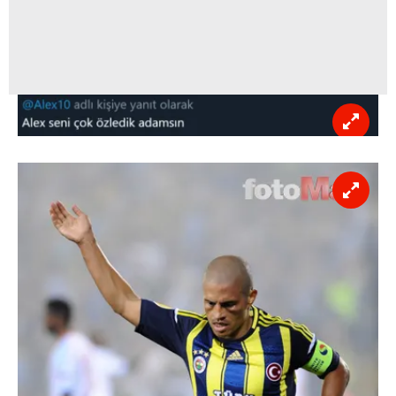
Sizlere daha iyi bir hizmet sunabilmek için İnternet
Sitemizde kendimize ve üçüncü kişilere ait çerezler
kullanılmaktadır. Bu çerezler vasıtasıyla çeşitli kişisel
verileriniz işlenmekte olup gerekli olan çerezler bilgi
toplumu hizmetlerinin sunulması amacıyla
kullanılmaktadır. Diğer çerezler, sitemizin daha işlevsel
kılınması ve kişiselleştirilmesi ve sizlere yönelik
reklam/pazarlama faaliyetlerinin yapılması, amaçlarıyla
sınırlı olarak açık rızanız dahilinde kullanılacaktır.
Çerezlere ilişkin tercihlerinizi aşağıda yer alan panel
vasıtasıyla belirleyebilirsiniz. Çerezlere ilişkin detaylı bilgi
için Ayarlar butonuna tıklayabilir,
Çerez Bilgilendirme
Metnimizi
ziyaret edebilirsiniz.
6698 sayılı Kişisel Verilerin Korunması Kanunu uyarınca
hazırlanmış Aydınlatma Metnimizi okumak ve sitemizde
ilgili mevzuata uygun olarak kullanılan çerezlerle ilgili bilgi
almak için lütfen
tıklayınız
.