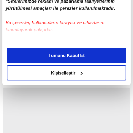
"Sitelerimizde reklam ve pazarlama faaliyetlerinin
yürütülmesi amaçları ile çerezler kullanılmaktadır.
Bu çerezler, kullanıcıların tarayıcı ve cihazlarını
tanımlayarak çalışırlar.
Bu çerezlere izin vermeniz halinde sizlere özel
kişiselleştirilmiş reklamlar sunabilir, sayfalarımızda sizlere
Tümünü Kabul Et
daha iyi reklam deneyimi yaşatabiliriz. Bunu yaparken
amacımızın size daha iyi bir reklam deneyimi sunmak
olduğunu ve sizlere en iyi içerikleri sunabilmek adına
Kişiselleştir
elimizden gelen çabayı gösterdiğimizi ve bu noktada,
reklamların maliyetlerimizi karşılamak noktasında tek gelir
kalemimiz olduğunu sizlere hatırlatmak isteriz.
Her halükârda, kullanıcılar, bu çerezlere izin vermedikleri
takdirde, kullanıcılara hedefli reklamlar
gösterilmeyecektir."