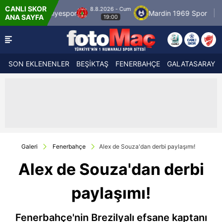
CANLI SKOR
8.8.2026 - Cum
por
Mardin 1969 Spor
Özbelsan Sivasspor
ANA SAYFA
19:00
SON EKLENENLER
BEŞİKTAŞ
FENERBAHÇE
GALATASARAY
Galeri
Fenerbahçe
Alex de Souza'dan derbi paylaşımı!
Alex de Souza'dan derbi
paylaşımı!
Fenerbahçe'nin Brezilyalı efsane kaptanı