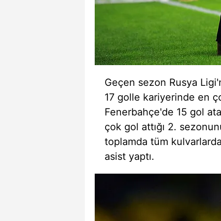
mevzuata uygun olarak kullanılan
Geçen sezon Rusya Ligi'n
17 golle kariyerinde en ç
Fenerbahçe'de 15 gol ata
çok gol attığı 2. sezonun
toplamda tüm kulvarlarda
asist yaptı.