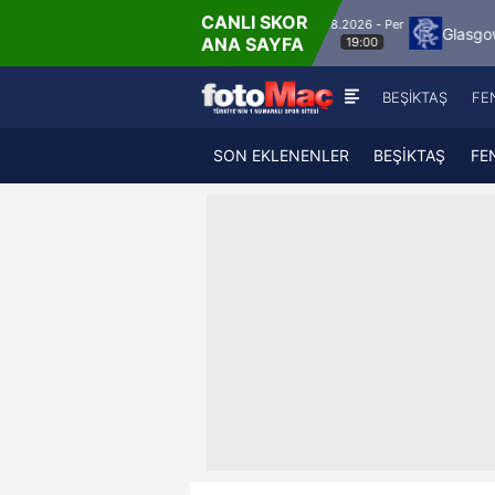
CANLI SKOR
6.8.2026 - Per
Jagiellonia Bialystok
Glasgow Rangers
M
ANA SAYFA
19:00
BEŞİKTAŞ
FE
SON EKLENENLER
BEŞİKTAŞ
FE