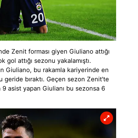
 çerezlerle ilgili bilgi almak için lütfen
tıklayınız
.
de Zenit forması giyen Giuliano attığı
ok gol attığı sezonu yakalamıştı.
n Giuliano, bu rakamla kariyerinde en
u geride bıraktı. Geçen sezon Zenit'te
 9 asist yapan Giulianı bu sezonsa 6