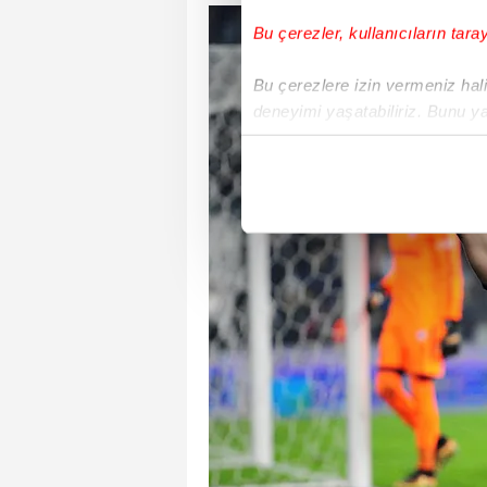
Bu çerezler, kullanıcıların tara
Bu çerezlere izin vermeniz halin
deneyimi yaşatabiliriz. Bunu y
içerikleri sunabilmek adına el
noktasında tek gelir kalemimiz 
Her halükârda, kullanıcılar, bu 
Sizlere daha iyi bir hizmet sun
çerezler vasıtasıyla çeşitli kiş
amacıyla kullanılmaktadır. Diğer
reklam/pazarlama faaliyetlerinin
Çerezlere ilişkin tercihlerinizi 
butonuna tıklayabilir,
Çerez Bi
6698 sayılı Kişisel Verilerin 