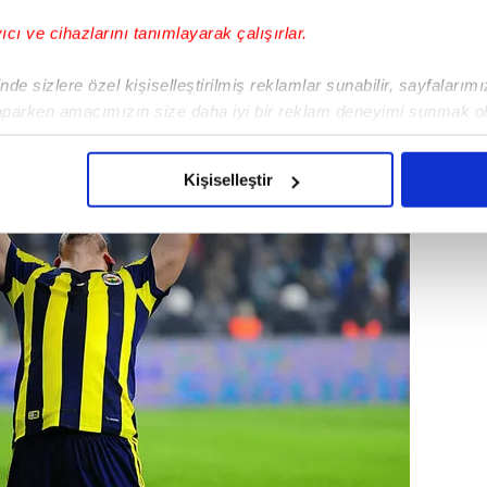
yıcı ve cihazlarını tanımlayarak çalışırlar.
de sizlere özel kişiselleştirilmiş reklamlar sunabilir, sayfalarım
aparken amacımızın size daha iyi bir reklam deneyimi sunmak ol
imizden gelen çabayı gösterdiğimizi ve bu noktada, reklamların ma
olduğunu sizlere hatırlatmak isteriz.
Kişiselleştir
çerezlere izin vermedikleri takdirde, kullanıcılara hedefli reklaml
abilmek için İnternet Sitemizde kendimize ve üçüncü kişilere ait 
isel verileriniz işlenmekte olup gerekli olan çerezler bilgi toplum
 çerezler, sitemizin daha işlevsel kılınması ve kişiselleştirilmes
 yapılması, amaçlarıyla sınırlı olarak açık rızanız dahilinde kulla
aşağıda yer alan panel vasıtasıyla belirleyebilirsiniz. Çerezlere iliş
lgilendirme Metnimizi
ziyaret edebilirsiniz.
Korunması Kanunu uyarınca hazırlanmış Aydınlatma Metnimizi okum