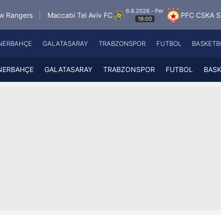
6.8.2026 - Per
accabi Tel Aviv FC
PFC CSKA Sofia
FK Jabl
19:00
NERBAHÇE
GALATASARAY
TRABZONSPOR
FUTBOL
BASKETB
Beşiktaş
A
Fenerbahçe
A
NERBAHÇE
GALATASARAY
TRABZONSPOR
FUTBOL
BAS
Galatasaray
A
Trabzonspor
A
Futbol
A
Basketbol
Ziraat Türkiye Kupası
DİZİ
Diğer Sporlar