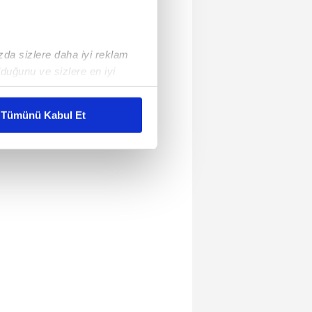
ızda sizlere daha iyi reklam
duğunu ve sizlere en iyi
liyetlerimizi karşılamak
Tümünü Kabul Et
ar gösterilmeyecektir."
çerezler kullanılmaktadır. Bu
u hizmetlerinin sunulması
i ve sizlere yönelik
nılacaktır.
kin detaylı bilgi için Ayarlar
ak ve sitemizde ilgili