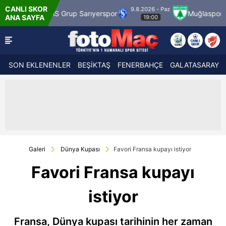
CANLI SKOR
9.8.2026 - Paz
SMS Grup Sarıyerspor
Muğlaspor
Vanspor
ANA SAYFA
19:00
SON EKLENENLER
BEŞİKTAŞ
FENERBAHÇE
GALATASARAY
Galeri
Dünya Kupası
Favori Fransa kupayı istiyor
Favori Fransa kupayı
istiyor
Fransa, Dünya kupası tarihinin her zaman