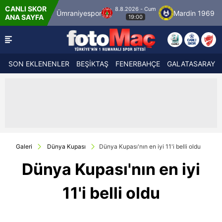
CANLI SKOR
8.8.2026 - Cum
Ümraniyespor
Mardin 1969 Spor
Özbelsan 
ANA SAYFA
19:00
SON EKLENENLER
BEŞİKTAŞ
FENERBAHÇE
GALATASARAY
Galeri
Dünya Kupası
Dünya Kupası'nın en iyi 11'i belli oldu
Dünya Kupası'nın en iyi
11'i belli oldu