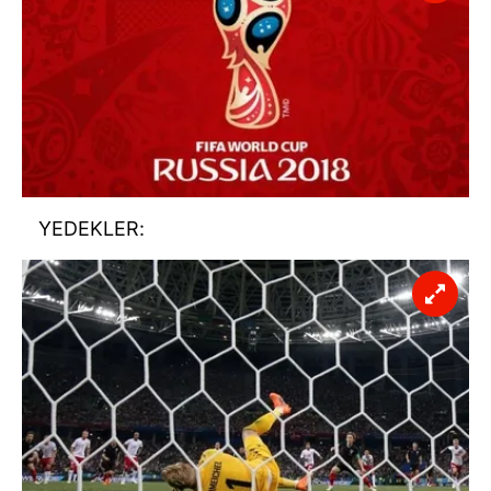
Sizlere daha iyi bir hizmet sunabilmek için İnternet
Sitemizde kendimize ve üçüncü kişilere ait çerezler
kullanılmaktadır. Bu çerezler vasıtasıyla çeşitli kişisel
verileriniz işlenmekte olup gerekli olan çerezler bilgi
toplumu hizmetlerinin sunulması amacıyla
kullanılmaktadır. Diğer çerezler, sitemizin daha işlevsel
kılınması ve kişiselleştirilmesi ve sizlere yönelik
reklam/pazarlama faaliyetlerinin yapılması, amaçlarıyla
YEDEKLER:
sınırlı olarak açık rızanız dahilinde kullanılacaktır.
Çerezlere ilişkin tercihlerinizi aşağıda yer alan panel
vasıtasıyla belirleyebilirsiniz. Çerezlere ilişkin detaylı bilgi
için Ayarlar butonuna tıklayabilir,
Çerez Bilgilendirme
Metnimizi
ziyaret edebilirsiniz.
6698 sayılı Kişisel Verilerin Korunması Kanunu uyarınca
hazırlanmış Aydınlatma Metnimizi okumak ve sitemizde
ilgili mevzuata uygun olarak kullanılan çerezlerle ilgili bilgi