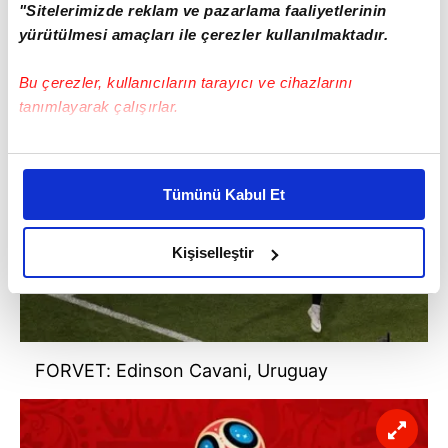
"Sitelerimizde reklam ve pazarlama faaliyetlerinin
yürütülmesi amaçları ile çerezler kullanılmaktadır.
Bu çerezler, kullanıcıların tarayıcı ve cihazlarını
tanımlayarak çalışırlar.
Bu çerezlere izin vermeniz halinde sizlere özel
kişiselleştirilmiş reklamlar sunabilir, sayfalarımızda sizlere
Tümünü Kabul Et
daha iyi reklam deneyimi yaşatabiliriz. Bunu yaparken
amacımızın size daha iyi bir reklam deneyimi sunmak
olduğunu ve sizlere en iyi içerikleri sunabilmek adına
Kişiselleştir
elimizden gelen çabayı gösterdiğimizi ve bu noktada,
reklamların maliyetlerimizi karşılamak noktasında tek gelir
kalemimiz olduğunu sizlere hatırlatmak isteriz.
FORVET: Edinson Cavani, Uruguay
Her halükârda, kullanıcılar, bu çerezlere izin vermedikleri
takdirde, kullanıcılara hedefli reklamlar
gösterilmeyecektir."