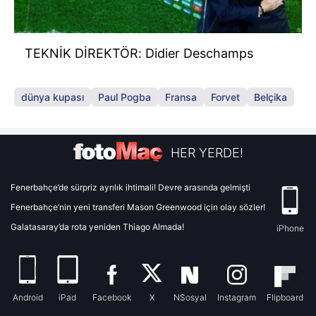
TEKNİK DİREKTÖR: Didier Deschamps
dünya kupası
Paul Pogba
Fransa
Forvet
Belçika
HER YERDE!
Fenerbahçe’de sürpriz ayrılık ihtimali! Devre arasında gelmişti
Fenerbahçe’nin yeni transferi Mason Greenwood için olay sözler!
Galatasaray’da rota yeniden Thiago Almada!
iPhone
Android
iPad
Facebook
X
NSosyal
Instagram
Flipboard