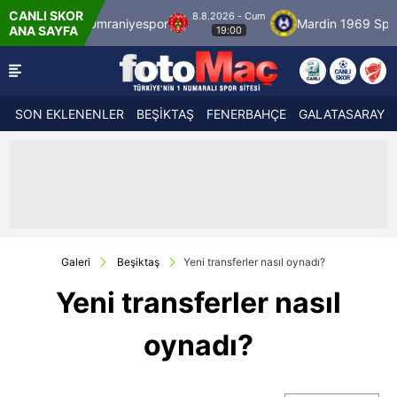
CANLI SKOR
8.8.2026 - Cum
Ümraniyespor
Mardin 1969 Spor
Özbelsa
ANA SAYFA
19:00
SON EKLENENLER
BEŞİKTAŞ
FENERBAHÇE
GALATASARAY
Galeri
Beşiktaş
Yeni transferler nasıl oynadı?
Yeni transferler nasıl
oynadı?