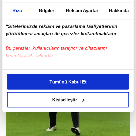
Rıza
Bilgiler
Reklam Ayarları
Hakkında
"Sitelerimizde reklam ve pazarlama faaliyetlerinin
yürütülmesi amaçları ile çerezler kullanılmaktadır.
Bu çerezler, kullanıcıların tarayıcı ve cihazlarını
tanımlayarak çalışırlar.
Bu çerezlere izin vermeniz halinde sizlere özel
kişiselleştirilmiş reklamlar sunabilir, sayfalarımızda sizlere
Tümünü Kabul Et
daha iyi reklam deneyimi yaşatabiliriz. Bunu yaparken
amacımızın size daha iyi bir reklam deneyimi sunmak
olduğunu ve sizlere en iyi içerikleri sunabilmek adına
Kişiselleştir
elimizden gelen çabayı gösterdiğimizi ve bu noktada,
reklamların maliyetlerimizi karşılamak noktasında tek gelir
kalemimiz olduğunu sizlere hatırlatmak isteriz.
Her halükârda, kullanıcılar, bu çerezlere izin vermedikleri