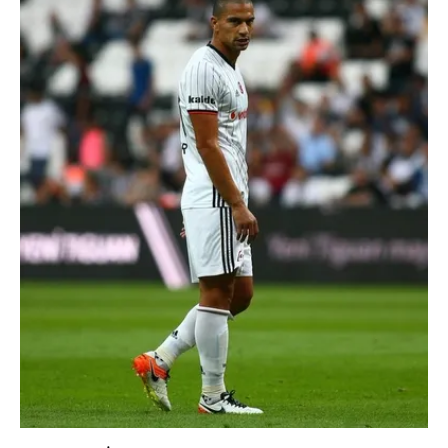
6698 sayılı Kişisel Verilerin Korunması Kanunu uyarınca
hazırlanmış Aydınlatma Metnimizi okumak ve sitemizde
ilgili mevzuata uygun olarak kullanılan çerezlerle ilgili bilgi
almak için lütfen
tıklayınız
.