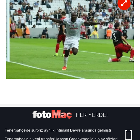
HER YERDE!
Fenerbahçe’de sürpriz ayrılık ihtimali! Devre arasında gelmişti
Fenerbahçe’nin yeni transferi Mason Greenwood için olay sözler!