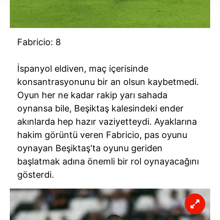
takdirde, kullanıcılara hedefli reklamlar
gösterilmeyecektir."
Fabricio: 8
Sizlere daha iyi bir hizmet sunabilmek için İnternet
Sitemizde kendimize ve üçüncü kişilere ait çerezler
İspanyol eldiven, maç içerisinde
kullanılmaktadır. Bu çerezler vasıtasıyla çeşitli kişisel
konsantrasyonunu bir an olsun kaybetmedi.
verileriniz işlenmekte olup gerekli olan çerezler bilgi
toplumu hizmetlerinin sunulması amacıyla
Oyun her ne kadar rakip yarı sahada
kullanılmaktadır. Diğer çerezler, sitemizin daha işlevsel
oynansa bile, Beşiktaş kalesindeki ender
kılınması ve kişiselleştirilmesi ve sizlere yönelik
akınlarda hep hazır vaziyetteydi. Ayaklarına
reklam/pazarlama faaliyetlerinin yapılması, amaçlarıyla
hakim görüntü veren Fabricio, pas oyunu
sınırlı olarak açık rızanız dahilinde kullanılacaktır.
oynayan Beşiktaş'ta oyunu geriden
başlatmak adına önemli bir rol oynayacağını
Çerezlere ilişkin tercihlerinizi aşağıda yer alan panel
gösterdi.
vasıtasıyla belirleyebilirsiniz. Çerezlere ilişkin detaylı bilgi
için Ayarlar butonuna tıklayabilir,
Çerez Bilgilendirme
Metnimizi
ziyaret edebilirsiniz.