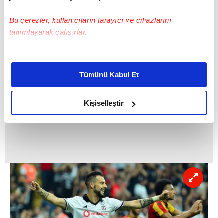
gösteremediler de.
Bu çerezler, kullanıcıların tarayıcı ve cihazlarını
tanımlayarak çalışırlar.
Bu çerezlere izin vermeniz halinde sizlere özel
kişiselleştirilmiş reklamlar sunabilir, sayfalarımızda sizlere
Tümünü Kabul Et
daha iyi reklam deneyimi yaşatabiliriz. Bunu yaparken
amacımızın size daha iyi bir reklam deneyimi sunmak
olduğunu ve sizlere en iyi içerikleri sunabilmek adına
Kişiselleştir
elimizden gelen çabayı gösterdiğimizi ve bu noktada,
reklamların maliyetlerimizi karşılamak noktasında tek gelir
kalemimiz olduğunu sizlere hatırlatmak isteriz.
Her halükârda, kullanıcılar, bu çerezlere izin vermedikleri
takdirde, kullanıcılara hedefli reklamlar
gösterilmeyecektir."
Sizlere daha iyi bir hizmet sunabilmek için İnternet