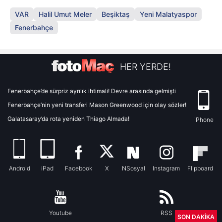
VAR
Halil Umut Meler
Beşiktaş
Yeni Malatyaspor
Fenerbahçe
HER YERDE!
Fenerbahçe’de sürpriz ayrılık ihtimali! Devre arasında gelmişti
Fenerbahçe’nin yeni transferi Mason Greenwood için olay sözler!
Galatasaray’da rota yeniden Thiago Almada!
iPhone
Android
iPad
Facebook
X
NSosyal
Instagram
Flipboard
Youtube
RSS
SON DAKİKA