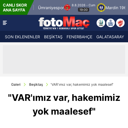
CANLI SKOR
8.8.2026 - Cum
spor
Ümraniyespor
Mardin 1969 Spor
Ö
ANA SAYFA
19:00
SON EKLENENLER
BEŞİKTAŞ
FENERBAHÇE
GALATASARAY
Galeri
Beşiktaş
'VAR'ımız var, hakemimiz yok maalesef'
"VAR'ımız var, hakemimiz
yok maalesef"