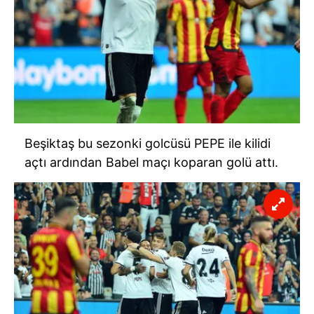
Sitemizde kendimize ve üçüncü kişilere ait çerezler
kullanılmaktadır. Bu çerezler vasıtasıyla çeşitli kişisel
verileriniz işlenmekte olup gerekli olan çerezler bilgi
toplumu hizmetlerinin sunulması amacıyla
kullanılmaktadır. Diğer çerezler, sitemizin daha işlevsel
kılınması ve kişiselleştirilmesi ve sizlere yönelik
reklam/pazarlama faaliyetlerinin yapılması, amaçlarıyla
sınırlı olarak açık rızanız dahilinde kullanılacaktır.
Beşiktaş bu sezonki golcüsü PEPE ile kilidi
Çerezlere ilişkin tercihlerinizi aşağıda yer alan panel
açtı ardından Babel maçı koparan golü attı.
vasıtasıyla belirleyebilirsiniz. Çerezlere ilişkin detaylı bilgi
için Ayarlar butonuna tıklayabilir,
Çerez Bilgilendirme
Metnimizi
ziyaret edebilirsiniz.
6698 sayılı Kişisel Verilerin Korunması Kanunu uyarınca
hazırlanmış Aydınlatma Metnimizi okumak ve sitemizde
ilgili mevzuata uygun olarak kullanılan çerezlerle ilgili bilgi
almak için lütfen
tıklayınız
.