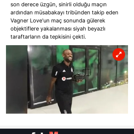
Metnimizi
ziyaret edebilirsiniz.
son derece üzgün, sinirli olduğu maçın
ardından müsabakayı tribünden takip eden
6698 sayılı Kişisel Verilerin Korunması Kanunu uyarınca
Vagner Love'un maç sonunda gülerek
hazırlanmış Aydınlatma Metnimizi okumak ve sitemizde
objektiflere yakalanması siyah beyazlı
ilgili mevzuata uygun olarak kullanılan çerezlerle ilgili bilgi
taraftarların da tepkisini çekti.
almak için lütfen
tıklayınız
.