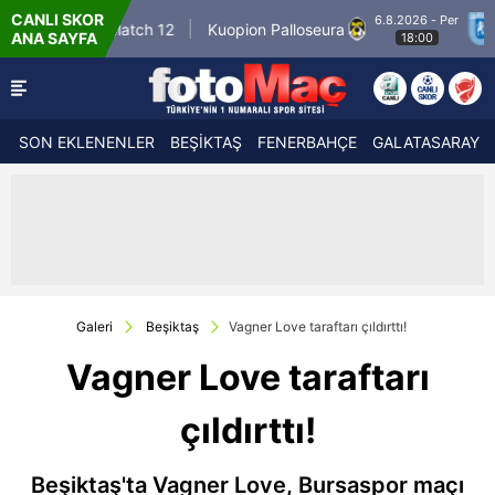
CANLI SKOR
6.8.2026 - Per
Winner Match 12
Kuopion Palloseura
CS 
ANA SAYFA
18:00
SON EKLENENLER
BEŞİKTAŞ
FENERBAHÇE
GALATASARAY
Galeri
Beşiktaş
Vagner Love taraftarı çıldırttı!
Vagner Love taraftarı
çıldırttı!
Beşiktaş'ta Vagner Love, Bursaspor maçı