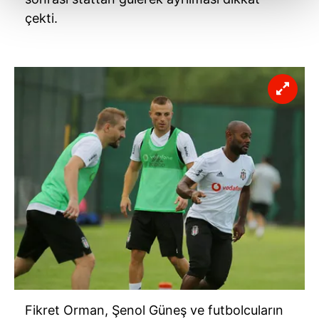
çekti.
Her halükârda, kullanıcılar, bu çerezlere izin vermedikleri
takdirde, kullanıcılara hedefli reklamlar
gösterilmeyecektir."
Sizlere daha iyi bir hizmet sunabilmek için İnternet
Sitemizde kendimize ve üçüncü kişilere ait çerezler
kullanılmaktadır. Bu çerezler vasıtasıyla çeşitli kişisel
verileriniz işlenmekte olup gerekli olan çerezler bilgi
toplumu hizmetlerinin sunulması amacıyla
kullanılmaktadır. Diğer çerezler, sitemizin daha işlevsel
kılınması ve kişiselleştirilmesi ve sizlere yönelik
reklam/pazarlama faaliyetlerinin yapılması, amaçlarıyla
sınırlı olarak açık rızanız dahilinde kullanılacaktır.
Çerezlere ilişkin tercihlerinizi aşağıda yer alan panel
vasıtasıyla belirleyebilirsiniz. Çerezlere ilişkin detaylı bilgi
için Ayarlar butonuna tıklayabilir,
Çerez Bilgilendirme
Fikret Orman, Şenol Güneş ve futbolcuların