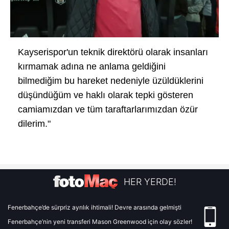
Kayserispor'un teknik direktörü olarak insanları
kırmamak adına ne anlama geldiğini
bilmediğim bu hareket nedeniyle üzüldüklerini
düşündüğüm ve haklı olarak tepki gösteren
camiamızdan ve tüm taraftarlarımızdan özür
dilerim."
HER YERDE!
Fenerbahçe’de sürpriz ayrılık ihtimali! Devre arasında gelmişti
Fenerbahçe’nin yeni transferi Mason Greenwood için olay sözler!