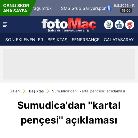
CANLI SKOR
9.8.2026 - Paz
i.com.tr Karagümrük
SMS Grup Sarıyerspor
M
ANA SAYFA
19:00
SON EKLENENLER
BEŞİKTAŞ
FENERBAHÇE
GALATASARAY
Galeri
Beşiktaş
Sumudica'dan ''kartal pençesi'' açıklaması
Sumudica'dan ''kartal
pençesi'' açıklaması