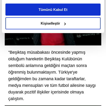
Bu çerezlere izin vermeniz halinde sizlere özel
kişiselleştirilmiş reklamlar sunabilir, sayfalarımızda sizlere
Tümünü Kabul Et
daha iyi reklam deneyimi yaşatabiliriz. Bunu yaparken
amacımızın size daha iyi bir reklam deneyimi sunmak
olduğunu ve sizlere en iyi içerikleri sunabilmek adına
Kişiselleştir
elimizden gelen çabayı gösterdiğimizi ve bu noktada,
reklamların maliyetlerimizi karşılamak noktasında tek gelir
kalemimiz olduğunu sizlere hatırlatmak isteriz.
Her halükârda, kullanıcılar, bu çerezlere izin vermedikleri
"Beşiktaş müsabakası öncesinde yapmış
takdirde, kullanıcılara hedefli reklamlar
olduğum hareketin Beşiktaş Kulübünün
gösterilmeyecektir."
sembolü anlamına geldiğini maçtan sonra
öğrenmiş bulunmaktayım. Türkiye'ye
Sizlere daha iyi bir hizmet sunabilmek için İnternet
geldiğimden bu zamana kadar taraftarlar,
Sitemizde kendimize ve üçüncü kişilere ait çerezler
medya mensupları ve tüm futbol ailesine saygı
kullanılmaktadır. Bu çerezler vasıtasıyla çeşitli kişisel
verileriniz işlenmekte olup gerekli olan çerezler bilgi
duyarak pozitif ilişkiler içerisinde olmaya
toplumu hizmetlerinin sunulması amacıyla
çalıştım.
kullanılmaktadır. Diğer çerezler, sitemizin daha işlevsel