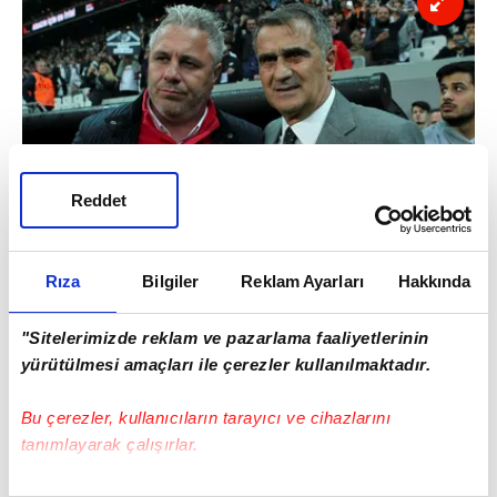
Reddet
Rıza
Bilgiler
Reklam Ayarları
Hakkında
Hareketin anlamını karşılaşmadan sonra
"Sitelerimizde reklam ve pazarlama faaliyetlerinin
öğrendiğini savunan Sumudica, şu ifadelere
yürütülmesi amaçları ile çerezler kullanılmaktadır.
yer verdi:
Bu çerezler, kullanıcıların tarayıcı ve cihazlarını
tanımlayarak çalışırlar.