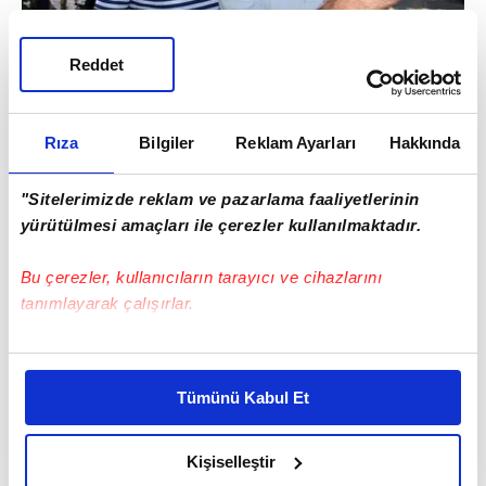
Reddet
Tecrübeli teknik adam kendisi ile hatıra
Rıza
Bilgiler
Reklam Ayarları
Hakkında
fotoğrafı çektirmek isteyen vatandaşları
kırmadı.
"Sitelerimizde reklam ve pazarlama faaliyetlerinin
yürütülmesi amaçları ile çerezler kullanılmaktadır.
Bu çerezler, kullanıcıların tarayıcı ve cihazlarını
tanımlayarak çalışırlar.
Bu çerezlere izin vermeniz halinde sizlere özel
kişiselleştirilmiş reklamlar sunabilir, sayfalarımızda sizlere
Tümünü Kabul Et
daha iyi reklam deneyimi yaşatabiliriz. Bunu yaparken
amacımızın size daha iyi bir reklam deneyimi sunmak
olduğunu ve sizlere en iyi içerikleri sunabilmek adına
Kişiselleştir
elimizden gelen çabayı gösterdiğimizi ve bu noktada,