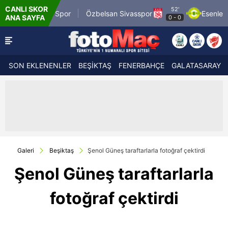
CANLI SKOR
52'
ardin 1969 Spor
Özbelsan Sivasspor
Esenler Ero
ANA SAYFA
0
-
0
SON EKLENENLER
BEŞİKTAŞ
FENERBAHÇE
GALATASARAY
Galeri
Beşiktaş
Şenol Güneş taraftarlarla fotoğraf çektirdi
Şenol Güneş taraftarlarla
fotoğraf çektirdi