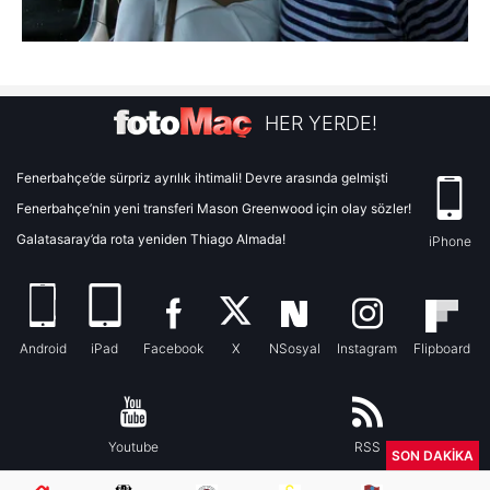
HER YERDE!
Fenerbahçe’de sürpriz ayrılık ihtimali! Devre arasında gelmişti
Fenerbahçe’nin yeni transferi Mason Greenwood için olay sözler!
Galatasaray’da rota yeniden Thiago Almada!
iPhone
Android
iPad
Facebook
X
NSosyal
Instagram
Flipboard
Youtube
RSS
SON DAKİKA