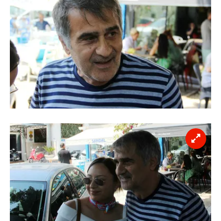
vasıtasıyla belirleyebilirsiniz. Çerezlere ilişkin detaylı bilgi
için Ayarlar butonuna tıklayabilir,
Çerez Bilgilendirme
Metnimizi
ziyaret edebilirsiniz.
6698 sayılı Kişisel Verilerin Korunması Kanunu uyarınca
hazırlanmış Aydınlatma Metnimizi okumak ve sitemizde
ilgili mevzuata uygun olarak kullanılan çerezlerle ilgili bilgi
almak için lütfen
tıklayınız
.