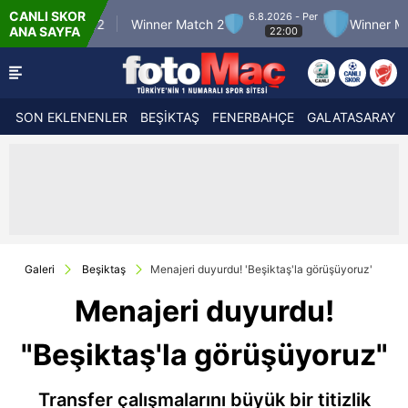
CANLI SKOR
6.8.2026 - Per
atch 12
Winner Match 2
Winner Match 3
ANA SAYFA
22:00
SON EKLENENLER
BEŞİKTAŞ
FENERBAHÇE
GALATASARAY
Galeri
Beşiktaş
Menajeri duyurdu! 'Beşiktaş'la görüşüyoruz'
Menajeri duyurdu!
"Beşiktaş'la görüşüyoruz"
Transfer çalışmalarını büyük bir titizlik