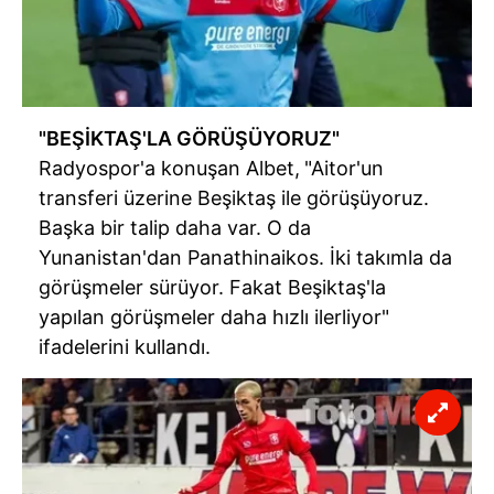
verileriniz işlenmekte olup gerekli olan çerezler bilgi
toplumu hizmetlerinin sunulması amacıyla
kullanılmaktadır. Diğer çerezler, sitemizin daha işlevsel
kılınması ve kişiselleştirilmesi ve sizlere yönelik
reklam/pazarlama faaliyetlerinin yapılması, amaçlarıyla
"BEŞİKTAŞ'LA GÖRÜŞÜYORUZ"
sınırlı olarak açık rızanız dahilinde kullanılacaktır.
Radyospor'a konuşan Albet,
"Aitor'un
Çerezlere ilişkin tercihlerinizi aşağıda yer alan panel
transferi üzerine Beşiktaş ile görüşüyoruz.
vasıtasıyla belirleyebilirsiniz. Çerezlere ilişkin detaylı bilgi
Başka bir talip daha var. O da
için Ayarlar butonuna tıklayabilir,
Çerez Bilgilendirme
Yunanistan'dan Panathinaikos. İki takımla da
Metnimizi
ziyaret edebilirsiniz.
görüşmeler sürüyor. Fakat Beşiktaş'la
yapılan görüşmeler daha hızlı ilerliyor"
6698 sayılı Kişisel Verilerin Korunması Kanunu uyarınca
ifadelerini kullandı.
hazırlanmış Aydınlatma Metnimizi okumak ve sitemizde
ilgili mevzuata uygun olarak kullanılan çerezlerle ilgili bilgi
almak için lütfen
tıklayınız
.