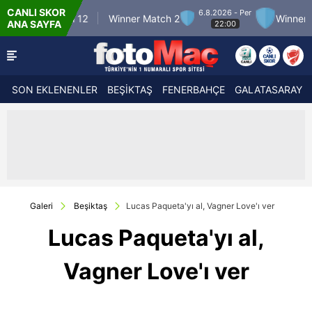
CANLI SKOR
6.8.2026 - Per
r Match 12
Winner Match 2
Winner Match 3
ANA SAYFA
22:00
SON EKLENENLER
BEŞİKTAŞ
FENERBAHÇE
GALATASARAY
Galeri
Beşiktaş
Lucas Paqueta'yı al, Vagner Love'ı ver
Lucas Paqueta'yı al,
Vagner Love'ı ver