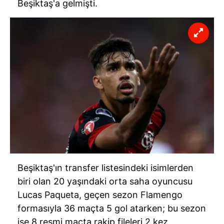
Beşiktaş'a gelmişti.
Beşiktaş'ın transfer listesindeki isimlerden
biri olan 20 yaşındaki orta saha oyuncusu
Lucas Paqueta, geçen sezon Flamengo
formasıyla 36 maçta 5 gol atarken; bu sezon
ise 8 resmi maçta rakip fileleri 2 kez