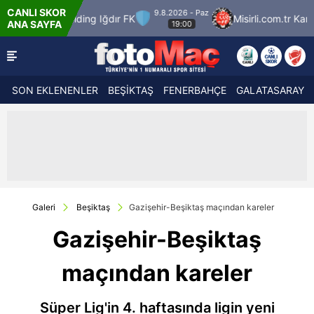
CANLI SKOR
9.8.2026 - Paz
Misirli.com.tr Karagümrük
SMS Grup Sarıyersp
ANA SAYFA
19:00
SON EKLENENLER
BEŞİKTAŞ
FENERBAHÇE
GALATASARAY
Galeri
Beşiktaş
Gazişehir-Beşiktaş maçından kareler
Gazişehir-Beşiktaş
maçından kareler
Süper Lig'in 4. haftasında ligin yeni