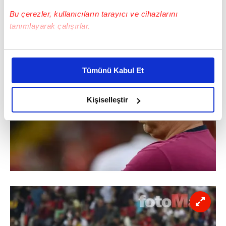
Bu çerezler, kullanıcıların tarayıcı ve cihazlarını
tanımlayarak çalışırlar.
Bu çerezlere izin vermeniz halinde sizlere özel
kişiselleştirilmiş reklamlar sunabilir, sayfalarımızda sizlere
Tümünü Kabul Et
daha iyi reklam deneyimi yaşatabiliriz. Bunu yaparken
amacımızın size daha iyi bir reklam deneyimi sunmak
olduğunu ve sizlere en iyi içerikleri sunabilmek adına
Kişiselleştir
elimizden gelen çabayı gösterdiğimizi ve bu noktada,
reklamların maliyetlerimizi karşılamak noktasında tek gelir
kalemimiz olduğunu sizlere hatırlatmak isteriz.
Her halükârda, kullanıcılar, bu çerezlere izin vermedikleri
takdirde, kullanıcılara hedefli reklamlar
gösterilmeyecektir."
Sizlere daha iyi bir hizmet sunabilmek için İnternet
Sitemizde kendimize ve üçüncü kişilere ait çerezler