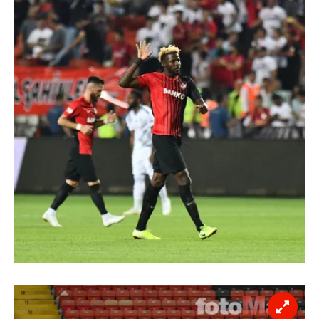
kullanılmaktadır. Bu çerezler vasıtasıyla çeşitli kişisel
verileriniz işlenmekte olup gerekli olan çerezler bilgi
toplumu hizmetlerinin sunulması amacıyla
kullanılmaktadır. Diğer çerezler, sitemizin daha işlevsel
kılınması ve kişiselleştirilmesi ve sizlere yönelik
reklam/pazarlama faaliyetlerinin yapılması, amaçlarıyla
sınırlı olarak açık rızanız dahilinde kullanılacaktır.
Çerezlere ilişkin tercihlerinizi aşağıda yer alan panel
vasıtasıyla belirleyebilirsiniz. Çerezlere ilişkin detaylı bilgi
için Ayarlar butonuna tıklayabilir,
Çerez Bilgilendirme
Metnimizi
ziyaret edebilirsiniz.
6698 sayılı Kişisel Verilerin Korunması Kanunu uyarınca
hazırlanmış Aydınlatma Metnimizi okumak ve sitemizde
ilgili mevzuata uygun olarak kullanılan çerezlerle ilgili bilgi
almak için lütfen
tıklayınız
.