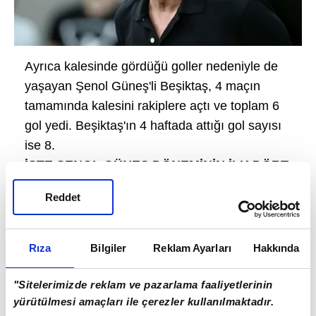
Ayrıca kalesinde gördüğü goller nedeniyle de
yaşayan Şenol Güneş'li Beşiktaş, 4 maçın
tamamında kalesini rakiplere açtı ve toplam 6
gol yedi. Beşiktaş'ın 4 haftada attığı gol sayısı
ise 8.
İŞTE ŞENOL GÜNEŞ DÖNEMİNİN İLK DÖRT
HAFTALARI
Reddet
Rıza
Bilgiler
Reklam Ayarları
Hakkında
"Sitelerimizde reklam ve pazarlama faaliyetlerinin
yürütülmesi amaçları ile çerezler kullanılmaktadır.