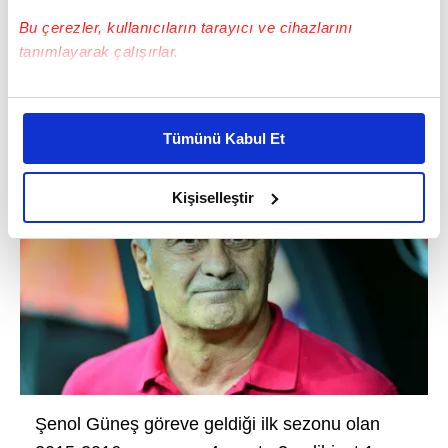
Bu çerezler, kullanıcıların tarayıcı ve cihazlarını
tanımlayarak çalışırlar.
Bu çerezlere izin vermeniz halinde sizlere özel
kişiselleştirilmiş reklamlar sunabilir, sayfalarımızda sizlere
Tümünü Kabul Et
daha iyi reklam deneyimi yaşatabiliriz. Bunu yaparken
amacımızın size daha iyi bir reklam deneyimi sunmak
olduğunu ve sizlere en iyi içerikleri sunabilmek adına
Kişiselleştir
elimizden gelen çabayı gösterdiğimizi ve bu noktada,
reklamların maliyetlerimizi karşılamak noktasında tek gelir
kalemimiz olduğunu sizlere hatırlatmak isteriz.
Her halükârda, kullanıcılar, bu çerezlere izin vermedikleri
takdirde, kullanıcılara hedefli reklamlar
gösterilmeyecektir."
Sizlere daha iyi bir hizmet sunabilmek için İnternet
Şenol Güneş göreve geldiği ilk sezonu olan
Sitemizde kendimize ve üçüncü kişilere ait çerezler