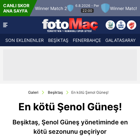
CANLI SKOR
6.8.2026 - Per
h 12
Winner Match 2
Winner Match 3
Bo
ANA SAYFA
22:00
SON EKLENENLER
BEŞİKTAŞ
FENERBAHÇE
GALATASARAY
Galeri
Beşiktaş
En kötü Şenol Güneş!
En kötü Şenol Güneş!
Beşiktaş, Şenol Güneş yönetiminde en
kötü sezonunu geçiriyor