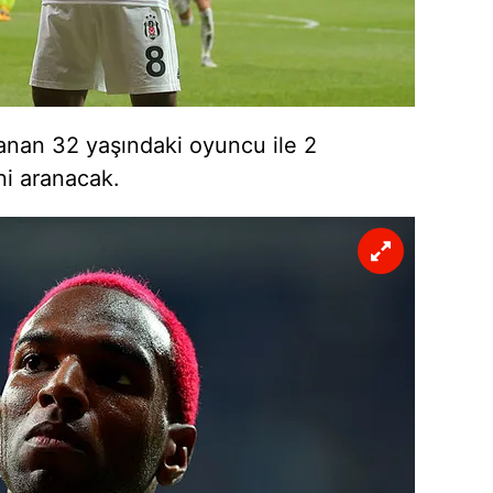
 çerezlerle ilgili bilgi almak için lütfen
tıklayınız
.
zanan 32 yaşındaki oyuncu ile 2
ni aranacak.