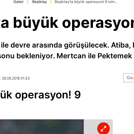
Galeri
Beşiktaş
Beşiktaş'ta büyük operasyon! 9 isim...
ta büyük operasyon!
ile devre arasında görüşülecek. Atiba, Lj
onu bekleniyor. Mertcan ile Pektemek 
: 28.09.2018 01:33
yük operasyon! 9