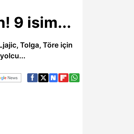
 9 isim...
ajic, Tolga, Töre için
yolcu...