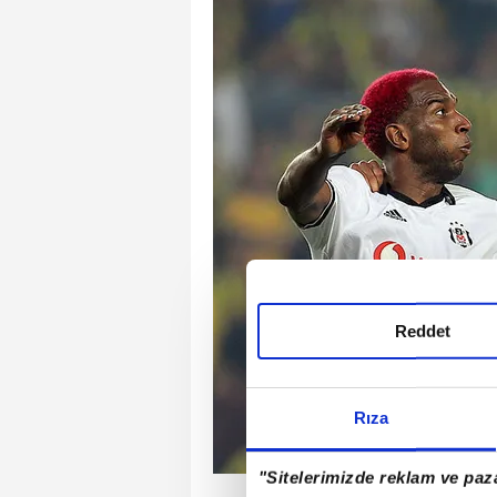
Reddet
Rıza
"Sitelerimizde reklam ve paza