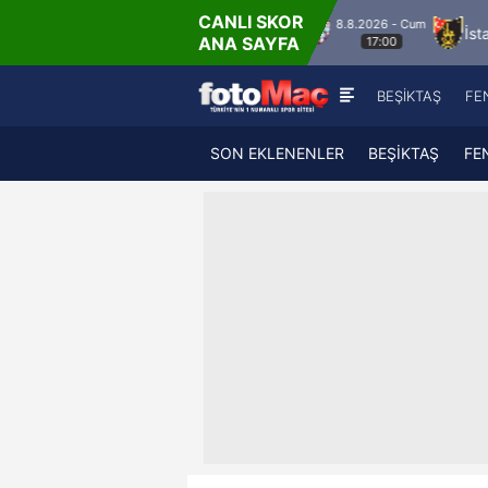
CANLI SKOR
8.8.2026 - Cum
Manisa FK
Bandırmaspor
İstanbulspor
ANA SAYFA
17:00
BEŞİKTAŞ
FE
SON EKLENENLER
BEŞİKTAŞ
FE