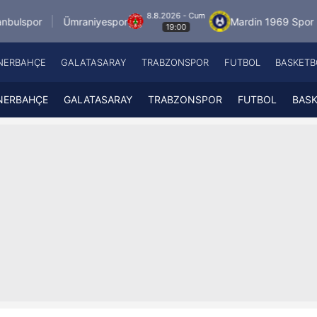
8.8.2026 - Cum
Ümraniyespor
Mardin 1969 Spor
Özbelsa
19:00
NERBAHÇE
GALATASARAY
TRABZONSPOR
FUTBOL
BASKETB
Beşiktaş
A
Fenerbahçe
A
NERBAHÇE
GALATASARAY
TRABZONSPOR
FUTBOL
BAS
Galatasaray
A
Trabzonspor
A
Futbol
A
Basketbol
Ziraat Türkiye Kupası
DİZİ
Diğer Sporlar