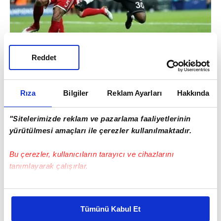
Reddet
Şampiyonluğu kaçırmış bir takıma başarılı
demek mümkün değil ama başarısız demek
Rıza
Bilgiler
Reklam Ayarları
Hakkında
insafsızlık olur. Çünkü Şampiyonlar Ligi'nde
yaptıkları çok değerliydi...
"Sitelerimizde reklam ve pazarlama faaliyetlerinin
yürütülmesi amaçları ile çerezler kullanılmaktadır.
Bu çerezler, kullanıcıların tarayıcı ve cihazlarını
tanımlayarak çalışırlar.
Bu çerezlere izin vermeniz halinde sizlere özel
kişiselleştirilmiş reklamlar sunabilir, sayfalarımızda sizlere
Tümünü Kabul Et
daha iyi reklam deneyimi yaşatabiliriz. Bunu yaparken