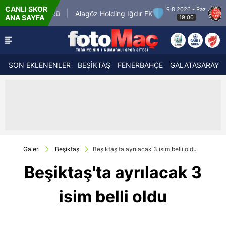
CANLI SKOR
9.8.2026 - Paz
Keçiörengücü
Alagöz Holding Iğdır FK
Misir
ANA SAYFA
19:00
SON EKLENENLER
BEŞİKTAŞ
FENERBAHÇE
GALATASARAY
Galeri
Beşiktaş
Beşiktaş'ta ayrılacak 3 isim belli oldu
Beşiktaş'ta ayrılacak 3
isim belli oldu