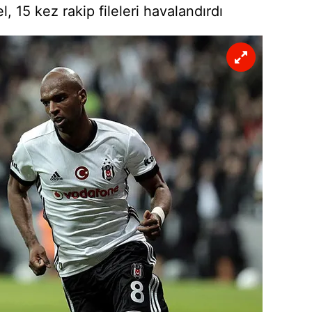
, 15 kez rakip fileleri havalandırdı
 çerezlerle ilgili bilgi almak için lütfen
tıklayınız
.