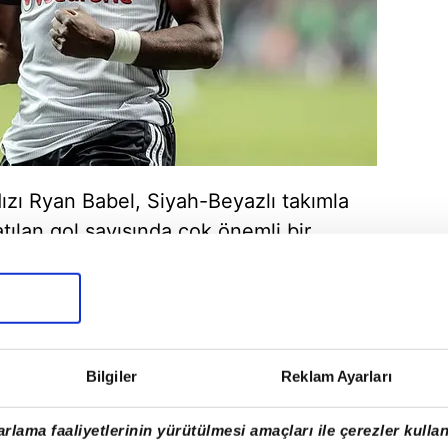
ldızı Ryan Babel, Siyah-Beyazlı takımla
 atılan gol sayısında çok önemli bir
abel, geçen sezon toplamda 25 maçta
Bilgiler
Reklam Ayarları
rlama faaliyetlerinin yürütülmesi amaçları ile çerezler kullan