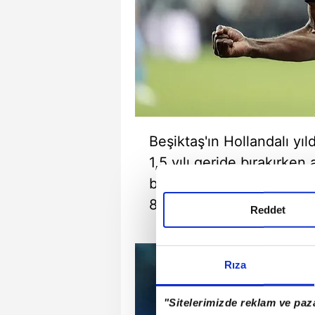
Beşiktaş'ın Hollandalı yı
1,5 yılı geride bırakırken
başarı elde etti. Ryan B
8 gol kaydetmişti.
Reddet
Rıza
"Sitelerimizde reklam ve paza