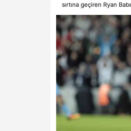
sırtına geçiren Ryan Babel
mevzuata uygun olarak kullanılan