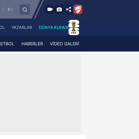
6.8.2026 - Per
6.8.2026 - 
FC RFS
Paide Linnameeskond
19:00
19:00
OL
YAZARLAR
DÜNYA KUPASI
 Haber
A Haber Radyo
 Spor
A Spor Radyo
KETBOL
HABERLER
VİDEO GALERİ
TV
A News Radio
2TV
Radyo Turkuvaz
para
Turkuvaz Romantik
Turkuvaz Efsane
Vav Tv
Radyo Soft
Radyo Energy
Turkuvaz Anadolu