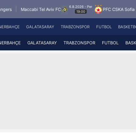
6.8.2026 - Per
bi Tel Aviv FC
PFC CSKA Sofia
FK Jablonec
19:00
NERBAHÇE
GALATASARAY
TRABZONSPOR
FUTBOL
BASKETB
Beşiktaş
A
Fenerbahçe
A
NERBAHÇE
GALATASARAY
TRABZONSPOR
FUTBOL
BAS
Galatasaray
A
Trabzonspor
A
Futbol
A
Basketbol
Ziraat Türkiye Kupası
DİZİ
Diğer Sporlar