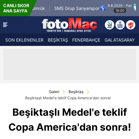
CANLI SKOR
9.8.2026 - Paz
 Karagümrük
SMS Grup Sarıyerspor
Muğlaspo
ANA SAYFA
19:00
SON EKLENENLER
BEŞİKTAŞ
FENERBAHÇE
GALATASARAY
Galeri
Beşiktaş
Beşiktaşlı Medel'e teklif Copa America'dan sonra!
Beşiktaşlı Medel'e teklif
Copa America'dan sonra!