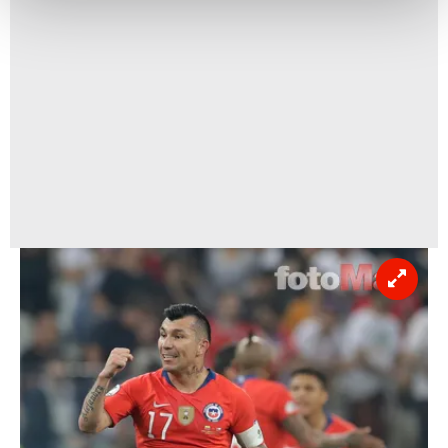
Her halükârda, kullanıcılar, bu çerezlere izin vermedikleri
takdirde, kullanıcılara hedefli reklamlar
gösterilmeyecektir."
Sizlere daha iyi bir hizmet sunabilmek için İnternet
Sitemizde kendimize ve üçüncü kişilere ait çerezler
kullanılmaktadır. Bu çerezler vasıtasıyla çeşitli kişisel
verileriniz işlenmekte olup gerekli olan çerezler bilgi
toplumu hizmetlerinin sunulması amacıyla
kullanılmaktadır. Diğer çerezler, sitemizin daha işlevsel
kılınması ve kişiselleştirilmesi ve sizlere yönelik
reklam/pazarlama faaliyetlerinin yapılması, amaçlarıyla
sınırlı olarak açık rızanız dahilinde kullanılacaktır.
Çerezlere ilişkin tercihlerinizi aşağıda yer alan panel
vasıtasıyla belirleyebilirsiniz. Çerezlere ilişkin detaylı bilgi
için Ayarlar butonuna tıklayabilir,
Çerez Bilgilendirme