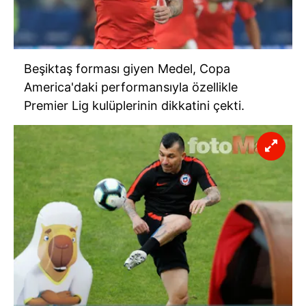
Metnimizi
ziyaret edebilirsiniz.
6698 sayılı Kişisel Verilerin Korunması Kanunu uyarınca
hazırlanmış Aydınlatma Metnimizi okumak ve sitemizde
Beşiktaş forması giyen Medel, Copa
ilgili mevzuata uygun olarak kullanılan çerezlerle ilgili bilgi
almak için lütfen
tıklayınız
.
America'daki performansıyla özellikle
Premier Lig kulüplerinin dikkatini çekti.