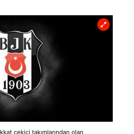
kkat çekici takımlarından olan