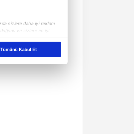
ızda sizlere daha iyi reklam
duğunu ve sizlere en iyi
liyetlerimizi karşılamak
Tümünü Kabul Et
ar gösterilmeyecektir."
çerezler kullanılmaktadır. Bu
u hizmetlerinin sunulması
i ve sizlere yönelik
nılacaktır.
kin detaylı bilgi için Ayarlar
ak ve sitemizde ilgili