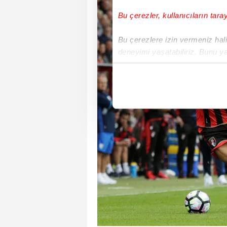
Bu çerezler, kullanıcıların tara
Bu çerezlere izin vermeniz halin
deneyimi yaşatabiliriz. Bunu y
içerikleri sunabilmek adına el
noktasında tek gelir kalemimiz 
Her halükârda, kullanıcılar, bu 
Sizlere daha iyi bir hizmet sun
çerezler vasıtasıyla çeşitli kiş
amacıyla kullanılmaktadır. Diğer
reklam/pazarlama faaliyetlerinin
Çerezlere ilişkin tercihlerinizi 
butonuna tıklayabilir,
Çerez Bi
6698 sayılı Kişisel Verilerin 