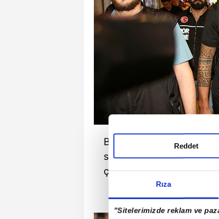
Bu sezon ilk yabancı tran
Reddet
siyah-beyazlılar, ikinci 
çalışıyor.
Rıza
"Sitelerimizde reklam ve paza