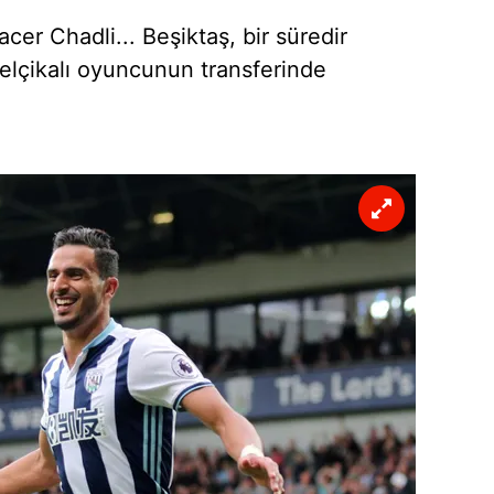
 çerezlerle ilgili bilgi almak için lütfen
tıklayınız
.
acer Chadli... Beşiktaş, bir süredir
elçikalı oyuncunun transferinde