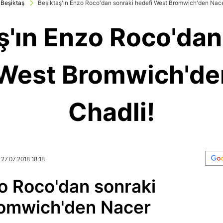
Beşiktaş
Beşiktaş'ın Enzo Roco'dan sonraki hedefi West Bromwich'den Nace
ş'ın Enzo Roco'dan
 West Bromwich'de
Chadli!
 27.07.2018 18:18
zo Roco'dan sonraki
romwich'den Nacer