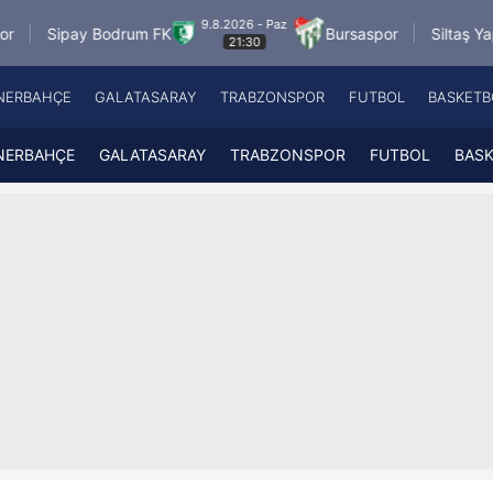
9.8.2026 - Paz
 Bodrum FK
Bursaspor
Siltaş Yapı Pendikspo
21:30
NERBAHÇE
GALATASARAY
TRABZONSPOR
FUTBOL
BASKETB
Beşiktaş
A
Fenerbahçe
A
NERBAHÇE
GALATASARAY
TRABZONSPOR
FUTBOL
BAS
Galatasaray
A
Trabzonspor
A
Futbol
A
Basketbol
Ziraat Türkiye Kupası
DİZİ
Diğer Sporlar