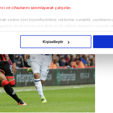
yıcı ve cihazlarını tanımlayarak çalışırlar.
de sizlere özel kişiselleştirilmiş reklamlar sunabilir, sayfalarım
aparken amacımızın size daha iyi bir reklam deneyimi sunmak ol
imizden gelen çabayı gösterdiğimizi ve bu noktada, reklamların ma
olduğunu sizlere hatırlatmak isteriz.
Kişiselleştir
çerezlere izin vermedikleri takdirde, kullanıcılara hedefli reklaml
abilmek için İnternet Sitemizde kendimize ve üçüncü kişilere ait 
isel verileriniz işlenmekte olup gerekli olan çerezler bilgi toplum
 çerezler, sitemizin daha işlevsel kılınması ve kişiselleştirilmes
 yapılması, amaçlarıyla sınırlı olarak açık rızanız dahilinde kulla
aşağıda yer alan panel vasıtasıyla belirleyebilirsiniz. Çerezlere iliş
lgilendirme Metnimizi
ziyaret edebilirsiniz.
Korunması Kanunu uyarınca hazırlanmış Aydınlatma Metnimizi okum