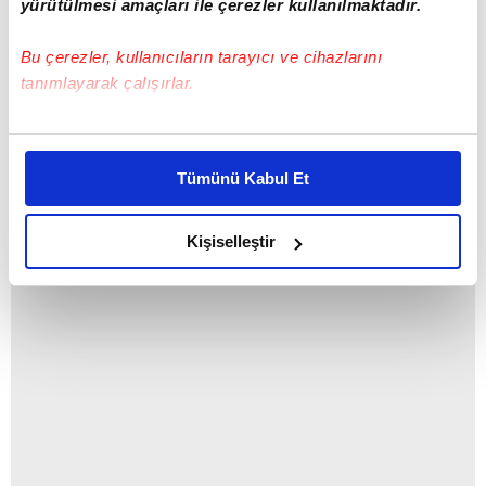
yürütülmesi amaçları ile çerezler kullanılmaktadır.
Bu çerezler, kullanıcıların tarayıcı ve cihazlarını
tanımlayarak çalışırlar.
Bu çerezlere izin vermeniz halinde sizlere özel
kişiselleştirilmiş reklamlar sunabilir, sayfalarımızda sizlere
Atiba'nın yıllara göre Beşiktaş performansı:
Tümünü Kabul Et
daha iyi reklam deneyimi yaşatabiliriz. Bunu yaparken
amacımızın size daha iyi bir reklam deneyimi sunmak
olduğunu ve sizlere en iyi içerikleri sunabilmek adına
Kişiselleştir
elimizden gelen çabayı gösterdiğimizi ve bu noktada,
reklamların maliyetlerimizi karşılamak noktasında tek gelir
kalemimiz olduğunu sizlere hatırlatmak isteriz.
Her halükârda, kullanıcılar, bu çerezlere izin vermedikleri
takdirde, kullanıcılara hedefli reklamlar
gösterilmeyecektir."
Sizlere daha iyi bir hizmet sunabilmek için İnternet