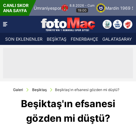
CANLI SKOR
8.8.2026 - Cum
por
Ümraniyespor
Mardin 1969 Spor
Öz
ANA SAYFA
19:00
SON EKLENENLER
BEŞİKTAŞ
FENERBAHÇE
GALATASARAY
Galeri
Beşiktaş
Beşiktaş'ın efsanesi gözden mi düştü?
Beşiktaş'ın efsanesi
gözden mi düştü?