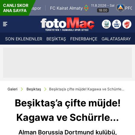
CANLI SKOR
11.8.2026 - Sal
Petrolspor
FC Kairat Almaty
PFC Levski So
ANA SAYFA
18:00
SON EKLENENLER
BEŞİKTAŞ
FENERBAHÇE
GALATASARAY
Galeri
Beşiktaş
Beşiktaş’a çifte müjde! Kagawa ve Schürrle...
Beşiktaş’a çifte müjde!
Kagawa ve Schürrle...
Alman Borussia Dortmund kulübü,