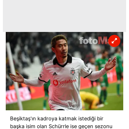
Sizlere daha iyi bir hizmet sunabilmek için İnternet
Sitemizde kendimize ve üçüncü kişilere ait çerezler
kullanılmaktadır. Bu çerezler vasıtasıyla çeşitli kişisel
verileriniz işlenmekte olup gerekli olan çerezler bilgi
toplumu hizmetlerinin sunulması amacıyla
kullanılmaktadır. Diğer çerezler, sitemizin daha işlevsel
kılınması ve kişiselleştirilmesi ve sizlere yönelik
reklam/pazarlama faaliyetlerinin yapılması, amaçlarıyla
sınırlı olarak açık rızanız dahilinde kullanılacaktır.
Çerezlere ilişkin tercihlerinizi aşağıda yer alan panel
vasıtasıyla belirleyebilirsiniz. Çerezlere ilişkin detaylı bilgi
için Ayarlar butonuna tıklayabilir,
Çerez Bilgilendirme
Metnimizi
ziyaret edebilirsiniz.
6698 sayılı Kişisel Verilerin Korunması Kanunu uyarınca
Beşiktaş'ın kadroya katmak istediği bir
hazırlanmış Aydınlatma Metnimizi okumak ve sitemizde
başka isim olan Schürrle ise geçen sezonu