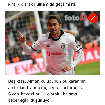
ilgili mevzuata uygun olarak kullanılan çerezlerle ilgili bilgi
kiralık olarak Fulham'da geçirmişti.
almak için lütfen
tıklayınız
.
Beşiktaş, Alman kulübünün bu kararının
ardından transfer için vites arttıracak.
Siyah-beyazlılar, ilk olarak kiralama
seçeneğini düşünüyor.