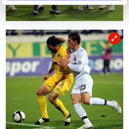
reklamların maliyetlerimizi karşılamak noktasında tek gelir
kalemimiz olduğunu sizlere hatırlatmak isteriz.
Her halükârda, kullanıcılar, bu çerezlere izin vermedikleri
takdirde, kullanıcılara hedefli reklamlar
gösterilmeyecektir."
Sizlere daha iyi bir hizmet sunabilmek için İnternet
Sitemizde kendimize ve üçüncü kişilere ait çerezler
kullanılmaktadır. Bu çerezler vasıtasıyla çeşitli kişisel
verileriniz işlenmekte olup gerekli olan çerezler bilgi
toplumu hizmetlerinin sunulması amacıyla
kullanılmaktadır. Diğer çerezler, sitemizin daha işlevsel
kılınması ve kişiselleştirilmesi ve sizlere yönelik
reklam/pazarlama faaliyetlerinin yapılması, amaçlarıyla
sınırlı olarak açık rızanız dahilinde kullanılacaktır.
Çerezlere ilişkin tercihlerinizi aşağıda yer alan panel