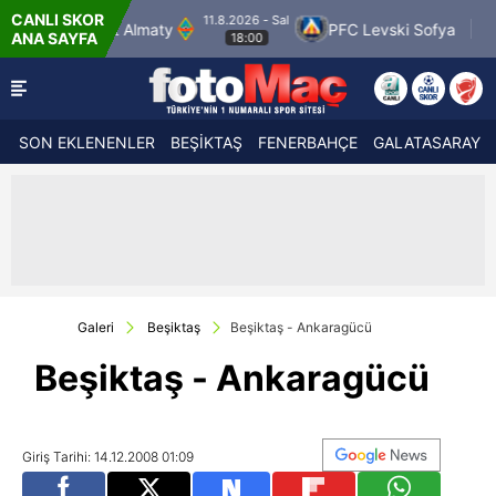
CANLI SKOR
8.2026 - Sal
11.8.2026 - Sal
PFC Levski Sofya
Sabah Masazir
ANA SAYFA
18:00
19:00
SON EKLENENLER
BEŞİKTAŞ
FENERBAHÇE
GALATASARAY
Galeri
Beşiktaş
Beşiktaş - Ankaragücü
Beşiktaş - Ankaragücü
Giriş Tarihi: 14.12.2008 01:09