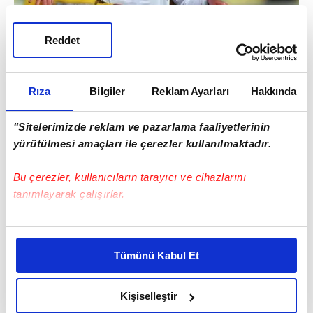
Reddet
Rıza
Bilgiler
Reklam Ayarları
Hakkında
"Sitelerimizde reklam ve pazarlama faaliyetlerinin
yürütülmesi amaçları ile çerezler kullanılmaktadır.
Bu çerezler, kullanıcıların tarayıcı ve cihazlarını
tanımlayarak çalışırlar.
Bu çerezlere izin vermeniz halinde sizlere özel
kişiselleştirilmiş reklamlar sunabilir, sayfalarımızda sizlere
Tümünü Kabul Et
daha iyi reklam deneyimi yaşatabiliriz. Bunu yaparken
amacımızın size daha iyi bir reklam deneyimi sunmak
olduğunu ve sizlere en iyi içerikleri sunabilmek adına
Kişiselleştir
elimizden gelen çabayı gösterdiğimizi ve bu noktada,