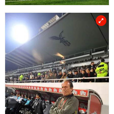
vasıtasıyla belirleyebilirsiniz. Çerezlere ilişkin detaylı bilgi
için Ayarlar butonuna tıklayabilir,
Çerez Bilgilendirme
Metnimizi
ziyaret edebilirsiniz.
6698 sayılı Kişisel Verilerin Korunması Kanunu uyarınca
hazırlanmış Aydınlatma Metnimizi okumak ve sitemizde
ilgili mevzuata uygun olarak kullanılan çerezlerle ilgili bilgi
almak için lütfen
tıklayınız
.