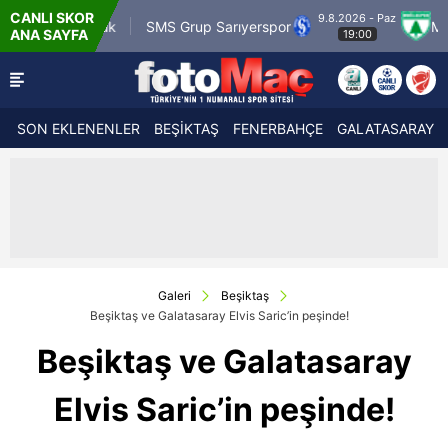
CANLI SKOR
9.8.2026 - Paz
r Karagümrük
SMS Grup Sarıyerspor
Muğlasp
ANA SAYFA
19:00
SON EKLENENLER
BEŞİKTAŞ
FENERBAHÇE
GALATASARAY
Galeri
Beşiktaş
Beşiktaş ve Galatasaray Elvis Saric’in peşinde!
Beşiktaş ve Galatasaray
Elvis Saric’in peşinde!