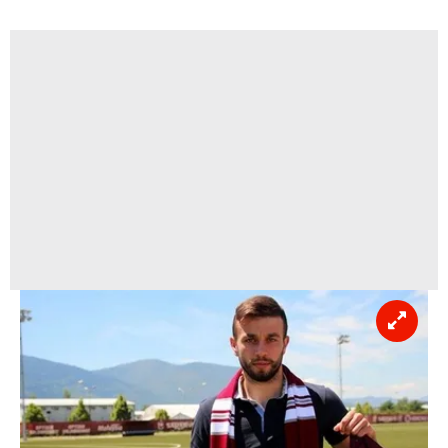
almak için lütfen
tıklayınız
.