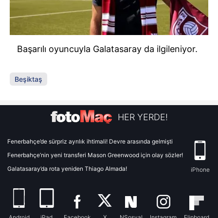
Başarılı oyuncuyla Galatasaray da ilgileniyor.
Beşiktaş
HER YERDE!
Fenerbahçe’de sürpriz ayrılık ihtimali! Devre arasında gelmişti
Fenerbahçe’nin yeni transferi Mason Greenwood için olay sözler!
Galatasaray’da rota yeniden Thiago Almada!
iPhone
Android
iPad
Facebook
X
NSosyal
Instagram
Flipboard