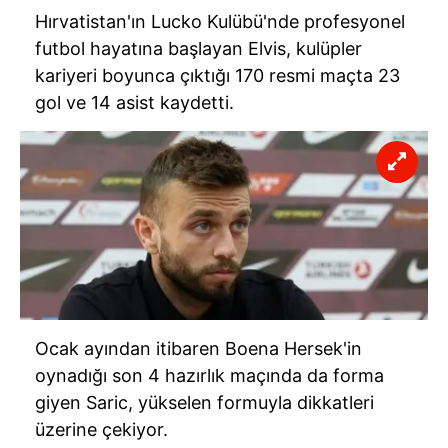
Hırvatistan'ın Lucko Kulübü'nde profesyonel
Sizlere daha iyi bir hizmet sunabilmek için İnternet
futbol hayatına başlayan Elvis, kulüpler
Sitemizde kendimize ve üçüncü kişilere ait çerezler
kariyeri boyunca çıktığı 170 resmi maçta 23
kullanılmaktadır. Bu çerezler vasıtasıyla çeşitli kişisel
gol ve 14 asist kaydetti.
verileriniz işlenmekte olup gerekli olan çerezler bilgi
toplumu hizmetlerinin sunulması amacıyla
kullanılmaktadır. Diğer çerezler, sitemizin daha işlevsel
kılınması ve kişiselleştirilmesi ve sizlere yönelik
reklam/pazarlama faaliyetlerinin yapılması, amaçlarıyla
sınırlı olarak açık rızanız dahilinde kullanılacaktır.
Çerezlere ilişkin tercihlerinizi aşağıda yer alan panel
vasıtasıyla belirleyebilirsiniz. Çerezlere ilişkin detaylı bilgi
için Ayarlar butonuna tıklayabilir,
Çerez Bilgilendirme
Metnimizi
ziyaret edebilirsiniz.
Ocak ayından itibaren Boena Hersek'in
oynadığı son 4 hazırlık maçında da forma
6698 sayılı Kişisel Verilerin Korunması Kanunu uyarınca
giyen Saric, yükselen formuyla dikkatleri
hazırlanmış Aydınlatma Metnimizi okumak ve sitemizde
üzerine çekiyor.
ilgili mevzuata uygun olarak kullanılan çerezlerle ilgili bilgi