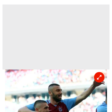
Sizlere daha iyi bir hizmet sunabilmek için İnternet
Sitemizde kendimize ve üçüncü kişilere ait çerezler
kullanılmaktadır. Bu çerezler vasıtasıyla çeşitli kişisel
verileriniz işlenmekte olup gerekli olan çerezler bilgi
toplumu hizmetlerinin sunulması amacıyla
kullanılmaktadır. Diğer çerezler, sitemizin daha işlevsel
kılınması ve kişiselleştirilmesi ve sizlere yönelik
reklam/pazarlama faaliyetlerinin yapılması, amaçlarıyla
sınırlı olarak açık rızanız dahilinde kullanılacaktır.
Çerezlere ilişkin tercihlerinizi aşağıda yer alan panel
vasıtasıyla belirleyebilirsiniz. Çerezlere ilişkin detaylı bilgi
için Ayarlar butonuna tıklayabilir,
Çerez Bilgilendirme
Metnimizi
ziyaret edebilirsiniz.
6698 sayılı Kişisel Verilerin Korunması Kanunu uyarınca
hazırlanmış Aydınlatma Metnimizi okumak ve sitemizde
ilgili mevzuata uygun olarak kullanılan çerezlerle ilgili bilgi
almak için lütfen
tıklayınız
.