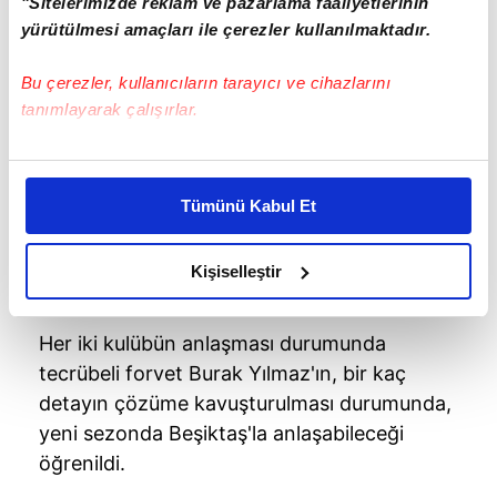
"Sitelerimizde reklam ve pazarlama faaliyetlerinin
yürütülmesi amaçları ile çerezler kullanılmaktadır.
Bu çerezler, kullanıcıların tarayıcı ve cihazlarını
tanımlayarak çalışırlar.
Bu çerezlere izin vermeniz halinde sizlere özel
kişiselleştirilmiş reklamlar sunabilir, sayfalarımızda sizlere
Tümünü Kabul Et
daha iyi reklam deneyimi yaşatabiliriz. Bunu yaparken
amacımızın size daha iyi bir reklam deneyimi sunmak
olduğunu ve sizlere en iyi içerikleri sunabilmek adına
Kişiselleştir
elimizden gelen çabayı gösterdiğimizi ve bu noktada,
reklamların maliyetlerimizi karşılamak noktasında tek gelir
Her iki kulübün anlaşması durumunda
kalemimiz olduğunu sizlere hatırlatmak isteriz.
tecrübeli forvet Burak Yılmaz'ın, bir kaç
detayın çözüme kavuşturulması durumunda,
Her halükârda, kullanıcılar, bu çerezlere izin vermedikleri
takdirde, kullanıcılara hedefli reklamlar
yeni sezonda Beşiktaş'la anlaşabileceği
gösterilmeyecektir."
öğrenildi.