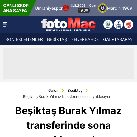
CANLI SKOR
8.8.2026 - Cum
lspor
Ümraniyespor
Mardin 1969 Spor
ANA SAYFA
19:00
SON EKLENENLER
BEŞİKTAŞ
FENERBAHÇE
GALATASARAY
Galeri
Beşiktaş
Beşiktaş Burak Yılmaz transferinde sona yaklaşıyor!
Beşiktaş Burak Yılmaz
transferinde sona