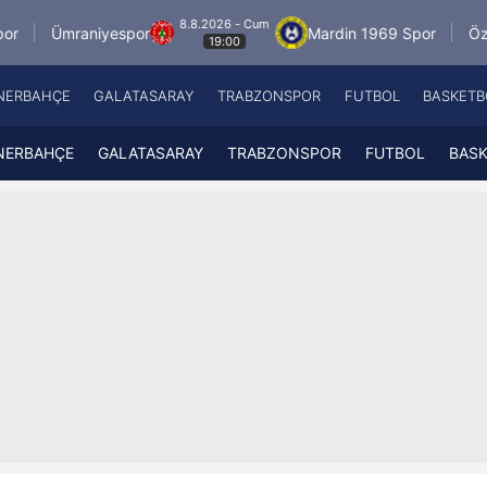
8.8.2026 - Cum
yespor
Mardin 1969 Spor
Özbelsan Sivass
19:00
NERBAHÇE
GALATASARAY
TRABZONSPOR
FUTBOL
BASKETB
Beşiktaş
A
Fenerbahçe
A
NERBAHÇE
GALATASARAY
TRABZONSPOR
FUTBOL
BAS
Galatasaray
A
Trabzonspor
A
Futbol
A
Basketbol
Ziraat Türkiye Kupası
DİZİ
Diğer Sporlar