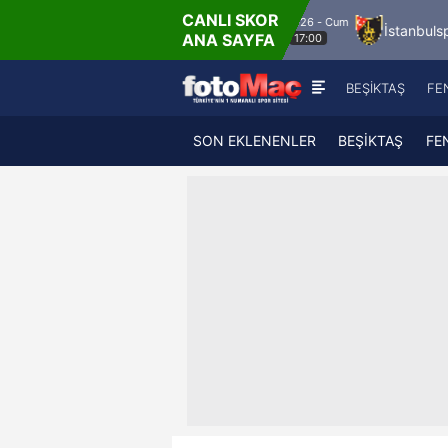
CANLI SKOR
8.8.2026 - Cum
 FK
Bandırmaspor
İstanbulspor
Ümrani
ANA SAYFA
17:00
BEŞİKTAŞ
FE
SON EKLENENLER
BEŞİKTAŞ
FE