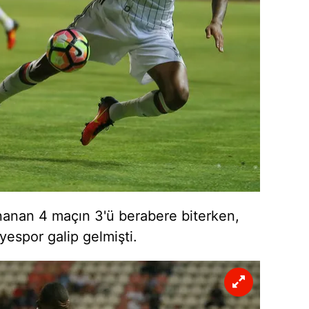
 çerezlerle ilgili bilgi almak için lütfen
tıklayınız
.
anan 4 maçın 3'ü berabere biterken,
yespor galip gelmişti.