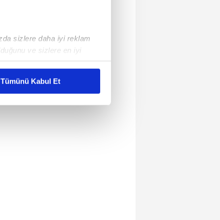
ızda sizlere daha iyi reklam
duğunu ve sizlere en iyi
liyetlerimizi karşılamak
Tümünü Kabul Et
ar gösterilmeyecektir."
çerezler kullanılmaktadır. Bu
u hizmetlerinin sunulması
i ve sizlere yönelik
nılacaktır.
kin detaylı bilgi için Ayarlar
ak ve sitemizde ilgili