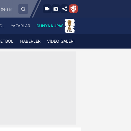
8.8.2026 - Cum
por
Esenler Erokspor
Hesap.com Antalyasp
19:00
OL
YAZARLAR
DÜNYA KUPASI
 Haber
A Haber Radyo
 Spor
A Spor Radyo
KETBOL
HABERLER
VİDEO GALERİ
TV
A News Radio
2TV
Radyo Turkuvaz
para
Turkuvaz Romantik
Turkuvaz Efsane
Vav Tv
Radyo Soft
Radyo Energy
Turkuvaz Anadolu