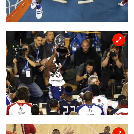
verileriniz işlenmekte olup gerekli olan çerezler bilgi
toplumu hizmetlerinin sunulması amacıyla
kullanılmaktadır. Diğer çerezler, sitemizin daha işlevsel
kılınması ve kişiselleştirilmesi ve sizlere yönelik
reklam/pazarlama faaliyetlerinin yapılması, amaçlarıyla
sınırlı olarak açık rızanız dahilinde kullanılacaktır.
Çerezlere ilişkin tercihlerinizi aşağıda yer alan panel
vasıtasıyla belirleyebilirsiniz. Çerezlere ilişkin detaylı bilgi
için Ayarlar butonuna tıklayabilir,
Çerez Bilgilendirme
Metnimizi
ziyaret edebilirsiniz.
6698 sayılı Kişisel Verilerin Korunması Kanunu uyarınca
hazırlanmış Aydınlatma Metnimizi okumak ve sitemizde
ilgili mevzuata uygun olarak kullanılan çerezlerle ilgili bilgi
almak için lütfen
tıklayınız
.