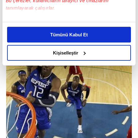
Bu çerezler, kullanıcıların tarayıcı ve cihazlarını
tanımlayarak çalışırlar.
Bu çerezlere izin vermeniz halinde sizlere özel
kişiselleştirilmiş reklamlar sunabilir, sayfalarımızda sizlere
Tümünü Kabul Et
daha iyi reklam deneyimi yaşatabiliriz. Bunu yaparken
amacımızın size daha iyi bir reklam deneyimi sunmak
olduğunu ve sizlere en iyi içerikleri sunabilmek adına
Kişiselleştir
elimizden gelen çabayı gösterdiğimizi ve bu noktada,
reklamların maliyetlerimizi karşılamak noktasında tek gelir
kalemimiz olduğunu sizlere hatırlatmak isteriz.
Her halükârda, kullanıcılar, bu çerezlere izin vermedikleri
takdirde, kullanıcılara hedefli reklamlar
gösterilmeyecektir."
Sizlere daha iyi bir hizmet sunabilmek için İnternet
Sitemizde kendimize ve üçüncü kişilere ait çerezler
kullanılmaktadır. Bu çerezler vasıtasıyla çeşitli kişisel