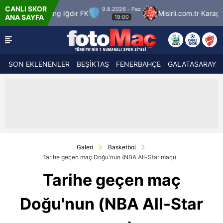
CANLI SKOR
- Paz
9.8
Misirli.com.tr Karagümrük
SMS Grup Sarıyerspor
ANA SAYFA
SON EKLENENLER
BEŞİKTAŞ
FENERBAHÇE
GALATASARAY
Galeri
Basketbol
Tarihe geçen maç Doğu'nun (NBA All-Star maçı)
Tarihe geçen maç
Doğu'nun (NBA All-Star