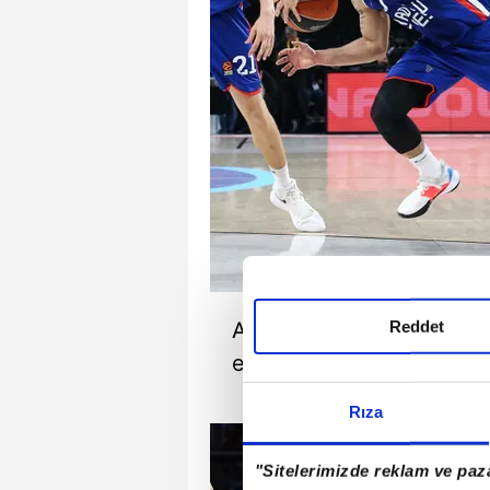
Reddet
Anadolu Efes ligde üst üs
etti. Bayern Münih ise 7.
Rıza
"Sitelerimizde reklam ve paza