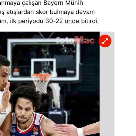
arlanmaya çalışan Bayern Münih
 çerezlerle ilgili bilgi almak için lütfen
tıklayınız
.
 dış atışlardan skor bulmaya devam
ım, ilk periyodu 30-22 önde bitirdi.