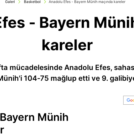
Galeri
Basketbol
Anadolu Efes - Bayern Münih maçında kareler
fes - Bayern Mün
kareler
fta mücadelesinde Anadolu Efes, sahas
ünih'i 104-75 mağlup etti ve 9. galibiyet
 Bayern Münih
r