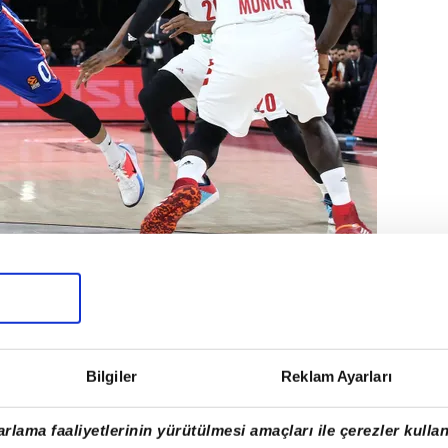
te 5 toplamda da 9. galibiyetini elde
 kez mağlup oldu.
Bilgiler
Reklam Ayarları
rlama faaliyetlerinin yürütülmesi amaçları ile çerezler kullan