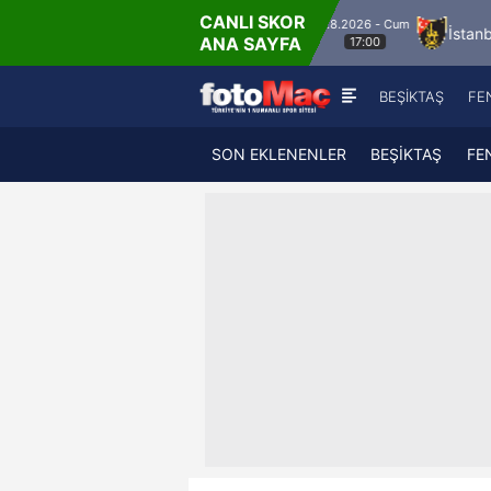
CANLI SKOR
8.8.2026 - Cum
Manisa FK
Bandırmaspor
İstanbulspor
Ü
ANA SAYFA
17:00
BEŞİKTAŞ
FE
SON EKLENENLER
BEŞİKTAŞ
FE