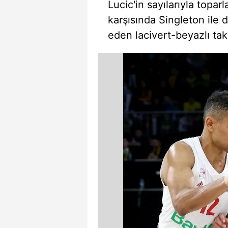
Lucic'in sayılarıyla top
mevzuata uygun olarak kullanılan
karşısında Singleton ile
eden lacivert-beyazlı tak