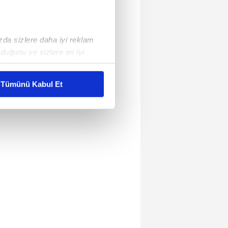
ızda sizlere daha iyi reklam
duğunu ve sizlere en iyi
liyetlerimizi karşılamak
Tümünü Kabul Et
ar gösterilmeyecektir."
çerezler kullanılmaktadır. Bu
u hizmetlerinin sunulması
i ve sizlere yönelik
nılacaktır.
kin detaylı bilgi için Ayarlar
ak ve sitemizde ilgili