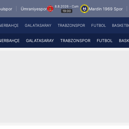
8.8.2026 - Cum
mraniyespor
Mardin 1969 Spor
Özbelsan S
19:00
NERBAHÇE
GALATASARAY
TRABZONSPOR
FUTBOL
BASKETB
Beşiktaş
A
Fenerbahçe
A
NERBAHÇE
GALATASARAY
TRABZONSPOR
FUTBOL
BAS
Galatasaray
A
Trabzonspor
A
Futbol
A
Basketbol
Ziraat Türkiye Kupası
DİZİ
Diğer Sporlar