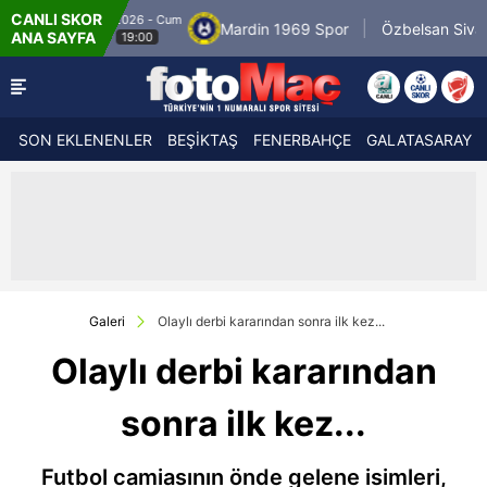
CANLI SKOR
8.8.2026 - Cum
Mardin 1969 Spor
Özbelsan Sivasspor
ANA SAYFA
19:00
SON EKLENENLER
BEŞİKTAŞ
FENERBAHÇE
GALATASARAY
Galeri
Olaylı derbi kararından sonra ilk kez...
Olaylı derbi kararından
sonra ilk kez...
Futbol camiasının önde gelene isimleri,