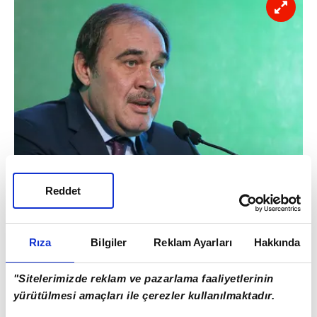
Reddet
Ülke futbolunda kendilerini üzen durumların
da bulunduğunu aktaran Demirören, şunları
kaydetti:
Rıza
Bilgiler
Reklam Ayarları
Hakkında
"Sitelerimizde reklam ve pazarlama faaliyetlerinin
yürütülmesi amaçları ile çerezler kullanılmaktadır.