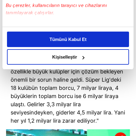
Bu çerezler, kullanıcıların tarayıcı ve cihazlarını
tanımlayarak çalışırlar.
Bu çerezlere izin vermeniz halinde sizlere özel
kişiselleştirilmiş reklamlar sunabilir, sayfalarımızda sizlere
Tümünü Kabul Et
daha iyi reklam deneyimi yaşatabiliriz. Bunu yaparken
amacımızın size daha iyi bir reklam deneyimi sunmak
olduğunu ve sizlere en iyi içerikleri sunabilmek adına
Kişiselleştir
"Maalesef büyümenin getirdiği borçlanma,
elimizden gelen çabayı gösterdiğimizi ve bu noktada,
özellikle büyük kulüpler için çözüm bekleyen
reklamların maliyetlerimizi karşılamak noktasında tek gelir
kalemimiz olduğunu sizlere hatırlatmak isteriz.
önemli bir sorun haline geldi. Süper Lig'deki
18 kulübün toplam borcu, 7 milyar liraya, 4
Her halükârda, kullanıcılar, bu çerezlere izin vermedikleri
büyüklerin toplam borcu ise 6 milyar liraya
takdirde, kullanıcılara hedefli reklamlar
ulaştı. Gelirler 3,3 milyar lira
gösterilmeyecektir."
seviyesindeyken, giderler 4,5 milyar lira. Yani
her yıl 1,2 milyar lira zarar ediliyor."
Sizlere daha iyi bir hizmet sunabilmek için İnternet
Sitemizde kendimize ve üçüncü kişilere ait çerezler