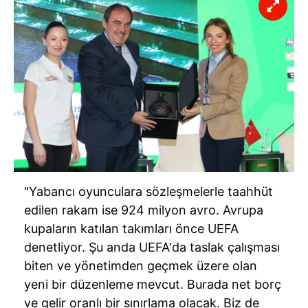
kullanılmaktadır. Bu çerezler vasıtasıyla çeşitli kişisel
verileriniz işlenmekte olup gerekli olan çerezler bilgi
toplumu hizmetlerinin sunulması amacıyla
kullanılmaktadır. Diğer çerezler, sitemizin daha işlevsel
kılınması ve kişiselleştirilmesi ve sizlere yönelik
reklam/pazarlama faaliyetlerinin yapılması, amaçlarıyla
sınırlı olarak açık rızanız dahilinde kullanılacaktır.
Çerezlere ilişkin tercihlerinizi aşağıda yer alan panel
vasıtasıyla belirleyebilirsiniz. Çerezlere ilişkin detaylı bilgi
için Ayarlar butonuna tıklayabilir,
Çerez Bilgilendirme
Metnimizi
ziyaret edebilirsiniz.
"Yabancı oyunculara sözleşmelerle taahhüt
edilen rakam ise 924 milyon avro. Avrupa
6698 sayılı Kişisel Verilerin Korunması Kanunu uyarınca
kupaların katılan takımları önce UEFA
hazırlanmış Aydınlatma Metnimizi okumak ve sitemizde
denetliyor. Şu anda UEFA'da taslak çalışması
ilgili mevzuata uygun olarak kullanılan çerezlerle ilgili bilgi
biten ve yönetimden geçmek üzere olan
almak için lütfen
tıklayınız
.
yeni bir düzenleme mevcut. Burada net borç
ve gelir oranlı bir sınırlama olacak. Biz de