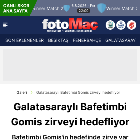
CANLI SKOR
6.8.2026 - Per
nner Match 2
Winner Match 3
Boluspor
ANA SAYFA
22:00
SON EKLENENLER
BEŞİKTAŞ
FENERBAHÇE
GALATASARAY
Galeri
Galatasaraylı Bafetimbi Gomis zirveyi hedefliyor
Galatasaraylı Bafetimbi
Gomis zirveyi hedefliyor
Bafetimbi Gomis'in hedefinde zirve var