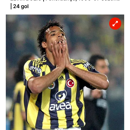
toplumu hizmetlerinin sunulması amacıyla
| 24 gol
kullanılmaktadır. Diğer çerezler, sitemizin daha işlevsel
kılınması ve kişiselleştirilmesi ve sizlere yönelik
reklam/pazarlama faaliyetlerinin yapılması, amaçlarıyla
sınırlı olarak açık rızanız dahilinde kullanılacaktır.
Çerezlere ilişkin tercihlerinizi aşağıda yer alan panel
vasıtasıyla belirleyebilirsiniz. Çerezlere ilişkin detaylı bilgi
için Ayarlar butonuna tıklayabilir,
Çerez Bilgilendirme
Metnimizi
ziyaret edebilirsiniz.
6698 sayılı Kişisel Verilerin Korunması Kanunu uyarınca
hazırlanmış Aydınlatma Metnimizi okumak ve sitemizde
ilgili mevzuata uygun olarak kullanılan çerezlerle ilgili bilgi
almak için lütfen
tıklayınız
.