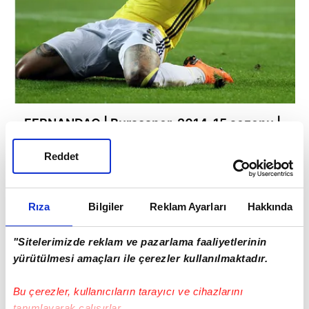
FERNANDAO | Bursaspor, 2014-15 sezonu |
22 gol
Reddet
Rıza
Bilgiler
Reklam Ayarları
Hakkında
"Sitelerimizde reklam ve pazarlama faaliyetlerinin
yürütülmesi amaçları ile çerezler kullanılmaktadır.
Bu çerezler, kullanıcıların tarayıcı ve cihazlarını
tanımlayarak çalışırlar.