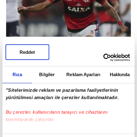
Galatasaray'ın geçen sene de Paqueta ile
Reddet
ilgilendiği ancak transferin gerçekleşmediği
hatırlatıldı.
Rıza
Bilgiler
Reklam Ayarları
Hakkında
"Sitelerimizde reklam ve pazarlama faaliyetlerinin
yürütülmesi amaçları ile çerezler kullanılmaktadır.
Bu çerezler, kullanıcıların tarayıcı ve cihazlarını
tanımlayarak çalışırlar.
Bu çerezlere izin vermeniz halinde sizlere özel