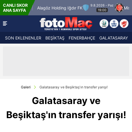
CANLI SKOR
9.8.2026 - Paz
engücü
Alagöz Holding Iğdır FK
Misirli.com.
ANA SAYFA
19:00
SON EKLENENLER
BEŞİKTAŞ
FENERBAHÇE
GALATASARAY
Galeri
Galatasaray ve Beşiktaş'ın transfer yarışı!
Galatasaray ve
Beşiktaş'ın transfer yarışı!