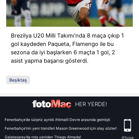
Brezilya U20 Milli Takımı'nda 8 maça çıkıp 1
gol kaydeden Paqueta, Flamengo ile bu
sezona da iyi başlarken 6 maçta 1 gol, 2
asist yapma başarısı gösterdi.
Beşiktaş
HER YERDE!
Fenerbahçe’de sürpriz ayrılık ihtimali! Devre arasında gelmişti
Fenerbahçe’nin yeni transferi Mason Greenwood için olay sözler!
Galatasaray’da rota yeniden Thiago Almada!
iPhone