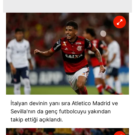
reklam/pazarlama faaliyetlerinin yapılması, amaçlarıyla
sınırlı olarak açık rızanız dahilinde kullanılacaktır.
Çerezlere ilişkin tercihlerinizi aşağıda yer alan panel
vasıtasıyla belirleyebilirsiniz. Çerezlere ilişkin detaylı bilgi
için Ayarlar butonuna tıklayabilir,
Çerez Bilgilendirme
Metnimizi
ziyaret edebilirsiniz.
6698 sayılı Kişisel Verilerin Korunması Kanunu uyarınca
hazırlanmış Aydınlatma Metnimizi okumak ve sitemizde
ilgili mevzuata uygun olarak kullanılan çerezlerle ilgili bilgi
almak için lütfen
tıklayınız
.
İtalyan devinin yanı sıra Atletico Madrid ve
Sevilla'nın da genç futbolcuyu yakından
takip ettiği açıklandı.