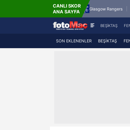
CANLI SKOR
6.8.2026 - Per
Bialystok
Glasgow Rangers
Maccabi Tel Aviv
ANA SAYFA
19:00
BEŞİKTAŞ
FE
SON EKLENENLER
BEŞİKTAŞ
FE