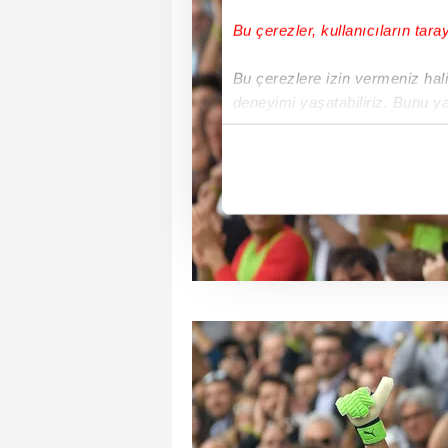
Bu çerezler, kullanıcıların tara
Bu çerezlere izin vermeniz halin
deneyimi yaşatabiliriz. Bunu y
içerikleri sunabilmek adına el
noktasında tek gelir kalemimiz 
Her halükârda, kullanıcılar, bu 
Sizlere daha iyi bir hizmet sun
çerezler vasıtasıyla çeşitli kiş
amacıyla kullanılmaktadır. Diğer
reklam/pazarlama faaliyetlerinin
Çerezlere ilişkin tercihlerinizi 
butonuna tıklayabilir,
Çerez Bi
6698 sayılı Kişisel Verilerin 