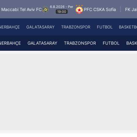
6.8.2026 - Per
6.8.2026 
 FC
PFC CSKA Sofia
FK Jablonec
19:00
19:0
NERBAHÇE
GALATASARAY
TRABZONSPOR
FUTBOL
BASKETB
Beşiktaş
A
Fenerbahçe
A
NERBAHÇE
GALATASARAY
TRABZONSPOR
FUTBOL
BAS
Galatasaray
A
Trabzonspor
A
Futbol
A
Basketbol
Ziraat Türkiye Kupası
DİZİ
Diğer Sporlar