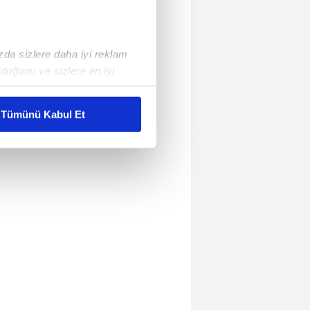
ızda sizlere daha iyi reklam
duğunu ve sizlere en iyi
liyetlerimizi karşılamak
Tümünü Kabul Et
ar gösterilmeyecektir."
çerezler kullanılmaktadır. Bu
u hizmetlerinin sunulması
i ve sizlere yönelik
nılacaktır.
kin detaylı bilgi için Ayarlar
ak ve sitemizde ilgili