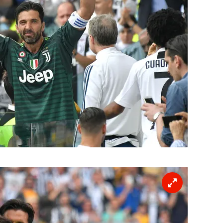
 çerezlerle ilgili bilgi almak için lütfen
tıklayınız
.