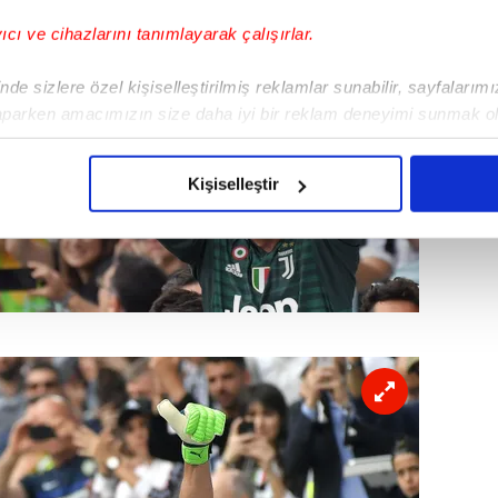
yıcı ve cihazlarını tanımlayarak çalışırlar.
de sizlere özel kişiselleştirilmiş reklamlar sunabilir, sayfalarım
aparken amacımızın size daha iyi bir reklam deneyimi sunmak ol
imizden gelen çabayı gösterdiğimizi ve bu noktada, reklamların ma
olduğunu sizlere hatırlatmak isteriz.
Kişiselleştir
çerezlere izin vermedikleri takdirde, kullanıcılara hedefli reklaml
abilmek için İnternet Sitemizde kendimize ve üçüncü kişilere ait 
isel verileriniz işlenmekte olup gerekli olan çerezler bilgi toplum
 çerezler, sitemizin daha işlevsel kılınması ve kişiselleştirilmes
 yapılması, amaçlarıyla sınırlı olarak açık rızanız dahilinde kulla
aşağıda yer alan panel vasıtasıyla belirleyebilirsiniz. Çerezlere iliş
lgilendirme Metnimizi
ziyaret edebilirsiniz.
Korunması Kanunu uyarınca hazırlanmış Aydınlatma Metnimizi okum