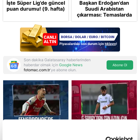
İşte Süper Lig'de güncel
Başkan Erdoğan'dan
puan durumu! (9. hafta)
Suudi Arabistan
çıkarması: Temaslarda
bulunacak
Son dakika Galatasaray haberlerinden
haberdar olmak için
Google News
Abone Ol
fotomac.com.tr
'ye abone olun.
Reddet