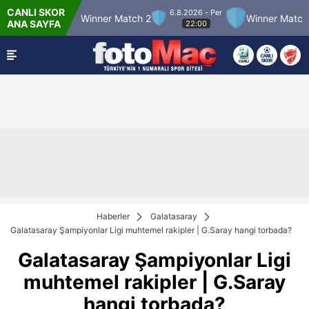
CANLI SKOR
6.8.2026 - Per
Match 12
Winner Match 2
Winner Match 3
ANA SAYFA
22:00
Haberler
Galatasaray
Galatasaray Şampiyonlar Ligi muhtemel rakipler | G.Saray hangi torbada?
Galatasaray Şampiyonlar Ligi
muhtemel rakipler | G.Saray
hangi torbada?