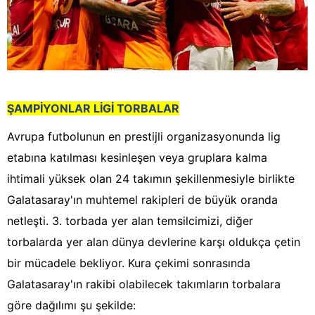
ŞAMPİYONLAR LİGİ TORBALAR
Avrupa futbolunun en prestijli organizasyonunda lig
etabına katılması kesinleşen veya gruplara kalma
ihtimali yüksek olan 24 takımın şekillenmesiyle birlikte
Galatasaray'ın muhtemel rakipleri de büyük oranda
netleşti. 3. torbada yer alan temsilcimizi, diğer
torbalarda yer alan dünya devlerine karşı oldukça çetin
bir mücadele bekliyor. Kura çekimi sonrasında
Galatasaray'ın rakibi olabilecek takımların torbalara
göre dağılımı şu şekilde: