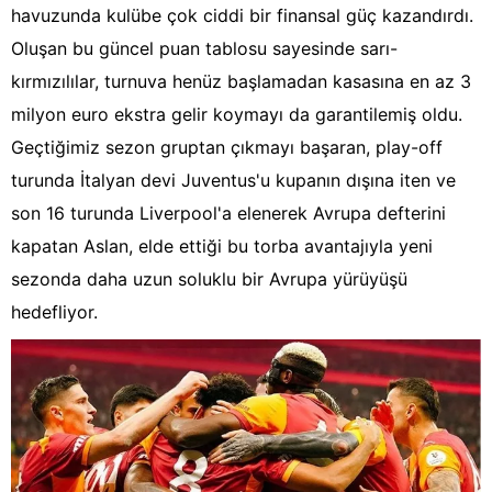
havuzunda kulübe çok ciddi bir finansal güç kazandırdı.
Oluşan bu güncel puan tablosu sayesinde sarı-
kırmızılılar, turnuva henüz başlamadan kasasına en az 3
milyon euro ekstra gelir koymayı da garantilemiş oldu.
Geçtiğimiz sezon gruptan çıkmayı başaran, play-off
turunda İtalyan devi Juventus'u kupanın dışına iten ve
son 16 turunda Liverpool'a elenerek Avrupa defterini
kapatan Aslan, elde ettiği bu torba avantajıyla yeni
sezonda daha uzun soluklu bir Avrupa yürüyüşü
hedefliyor.