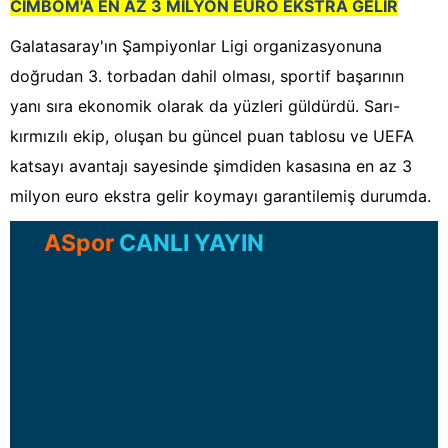
CİMBOM'A EN AZ 3 MİLYON EURO EKSTRA GELİR
Galatasaray'ın Şampiyonlar Ligi organizasyonuna
doğrudan 3. torbadan dahil olması, sportif başarının
yanı sıra ekonomik olarak da yüzleri güldürdü. Sarı-
kırmızılı ekip, oluşan bu güncel puan tablosu ve UEFA
katsayı avantajı sayesinde şimdiden kasasına en az 3
milyon euro ekstra gelir koymayı garantilemiş durumda.
ASpor
CANLI YAYIN