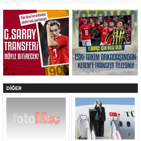
DİĞER